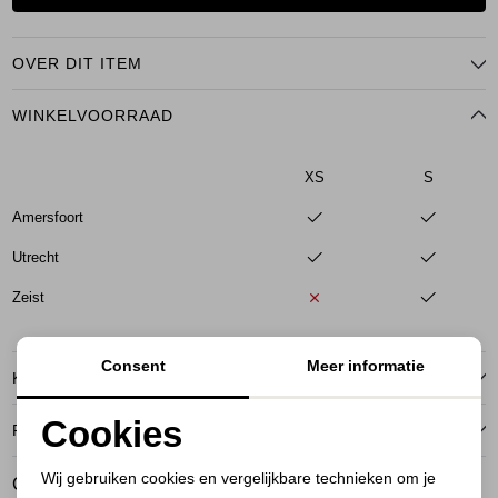
OVER DIT ITEM
WINKELVOORRAAD
XS
S
Amersfoort
Utrecht
Zeist
Consent
Meer informatie
KENMERKEN
Cookies
RETOURNEREN
Noodzakelijke cookies
Wij gebruiken cookies en vergelijkbare technieken om je
GERELATEERDE PRODUCTEN