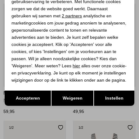
gebruikservaring te verbeteren. Met functionele cookies
Personalisatie cookies
zorgen we dat de website goed werkt. Daarnaast
1
/2
1
/2
Analytische cookies
gebruiken wij samen met
2 partners
analytische en
marketingcookies om jouw gedrag anoniem te analyseren,
Marketing cookies
gepersonaliseerde content te tonen en relevante
advertenties aan te bieden. Je kunt zelf bepalen welke
cookies je accepteert. Klik op 'Accepteren' voor alle
cookies, of kies 'Instellingen' om je voorkeuren aan te
passen. Wil je alleen noodzakelijke cookies? Kies dan
'Weigeren'. Meer weten? Lees
hier
alles over onze cookie-
en privacyverklaring. Je kunt op elk moment je instellingen
wijzigingen door op de link te klikken onder aan de pagina.
Nieuw
Nieuw
Opslaan
NUKUS
NUKUS
Terug
Accepteren
Weigeren
Instellen
Mika Top Kant 9 sand
Luna Shirt NK 385 espresso
59,95
49,95
1
/2
1
/2