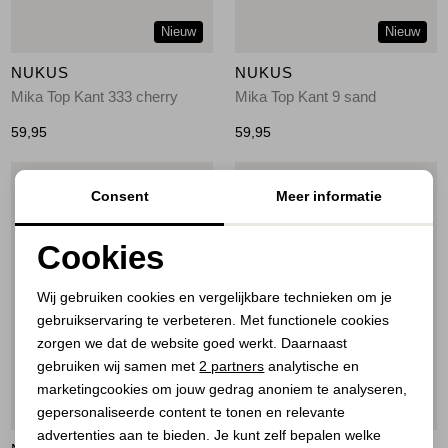
Nieuw
Nieuw
NUKUS
NUKUS
Mika Top Kant 333 cherry
Mika Top Kant 9 sand
59,95
59,95
1
/2
1
/2
Consent
Meer informatie
Cookies
Noodzakelijke cookies
Wij gebruiken cookies en vergelijkbare technieken om je
gebruikservaring te verbeteren. Met functionele cookies
Personalisatie cookies
zorgen we dat de website goed werkt. Daarnaast
Analytische cookies
gebruiken wij samen met
2 partners
analytische en
marketingcookies om jouw gedrag anoniem te analyseren,
Marketing cookies
20%
50%
gepersonaliseerde content te tonen en relevante
advertenties aan te bieden. Je kunt zelf bepalen welke