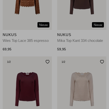
Jassen
Jeans
Nieuw
Nieuw
Jurken en rokken
NUKUS
NUKUS
Schoenen
Wies Top Lace 385 espresso
Mika Top Kant 334 chocolate
69,95
59,95
Tops
1
/2
1
/2
Truien en vesten