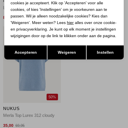
NUKUS
NUKUS
cookies je accepteert. Klik op 'Accepteren' voor alle
Lori Top Embroidery 9 sand
Octavia Top Flower 239 sand/gold
cookies, of kies 'Instellingen' om je voorkeuren aan te
passen. Wil je alleen noodzakelijke cookies? Kies dan
80,00
60,00
99,95
119,95
'Weigeren'. Meer weten? Lees
hier
alles over onze cookie-
en privacyverklaring. Je kunt op elk moment je instellingen
1
/2
wijzigingen door op de link te klikken onder aan de pagina.
Opslaan
Terug
Accepteren
Weigeren
Instellen
50%
NUKUS
Merla Top Lurex 312 cloudy
35,00
69,95