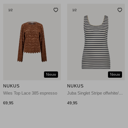
1
/2
1
/2
Nieuw
Nieuw
NUKUS
NUKUS
Wies Top Lace 385 espresso
Juba Singlet Stripe offwhite/navy
69,95
49,95