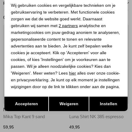
Noodzakelijke cookies
RETOURNEREN
Wij gebruiken cookies en vergelijkbare technieken om je
gebruikservaring te verbeteren. Met functionele cookies
Personalisatie cookies
GERELATEERDE PRODUCTEN
zorgen we dat de website goed werkt. Daarnaast
Analytische cookies
gebruiken wij samen met
2 partners
analytische en
1
/2
1
/2
marketingcookies om jouw gedrag anoniem te analyseren,
Marketing cookies
gepersonaliseerde content te tonen en relevante
advertenties aan te bieden. Je kunt zelf bepalen welke
cookies je accepteert. Klik op 'Accepteren' voor alle
cookies, of kies 'Instellingen' om je voorkeuren aan te
passen. Wil je alleen noodzakelijke cookies? Kies dan
'Weigeren'. Meer weten? Lees
hier
alles over onze cookie-
en privacyverklaring. Je kunt op elk moment je instellingen
wijzigingen door op de link te klikken onder aan de pagina.
Nieuw
Nieuw
Opslaan
Terug
Accepteren
Weigeren
Instellen
NUKUS
NUKUS
Mika Top Kant 9 sand
Luna Shirt NK 385 espresso
59,95
49,95