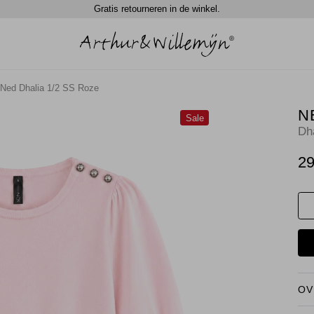
Gratis retourneren in de winkel.
Ned Dhalia 1/2 SS Roze
N
Sale
Dh
29
OV