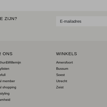
E ZIJN?
R ONS
WINKELS
thur&Willemijn
Amersfoort
ylisten
Bussum
full
Soest
al member
Utrecht
l shopping
Zeist
 styling
amheid