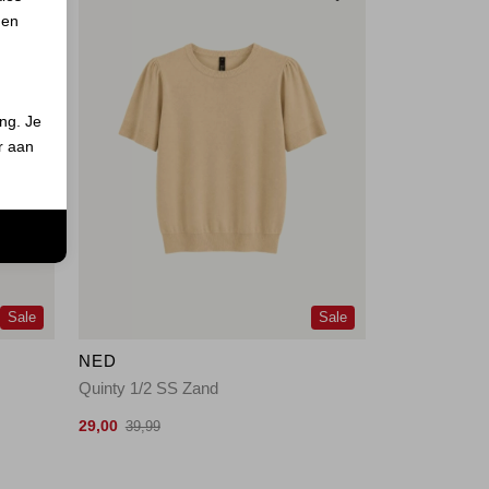
 en
ing. Je
er aan
n
Sale
Sale
NED
Quinty 1/2 SS Zand
29,00
39,99