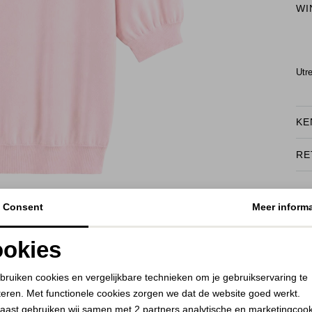
WI
Utr
KE
RE
BEKIJK HOE DIT JE STAAT
Consent
Meer informa
okies
Noodzakelijke cookies
Personalisatie cookies
bruiken cookies en vergelijkbare technieken om je gebruikservaring te
teren. Met functionele cookies zorgen we dat de website goed werkt.
Analytische cookies
Marketing cookies
aast gebruiken wij samen met
2 partners
analytische en marketingcoo