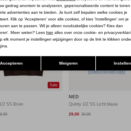
uw gedrag anoniem te analyseren, gepersonaliseerde content te tonen
nte advertenties aan te bieden. Je kunt zelf bepalen welke cookies je
eert. Klik op 'Accepteren' voor alle cookies, of kies 'Instellingen' om je
euren aan te passen. Wil je alleen noodzakelijke cookies? Kies dan
eren'. Meer weten? Lees
hier
alles over onze cookie- en privacyverklar
p elk moment je instellingen wijzigingen door op de link te klikken ond
gina.
Opslaan
Terug
Accepteren
Weigeren
Instelle
Sale
NED
1/2 SS Bruin
Quinty 1/2 SS Licht blauw
29,00
9,99
39,99