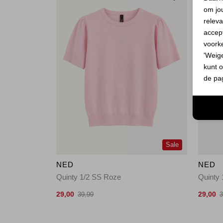
om jo
releva
accept
voork
'Weig
kunt o
de pa
Sale
NED
NED
Quinty 1/2 SS Roze
Quinty 
29,00
29,00
39,99
3