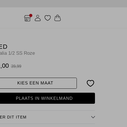
ED
alia 1/2 SS Roze
,00
39,99
KIES EEN MAAT
PLAATS IN WINKELMAND
ER DIT ITEM