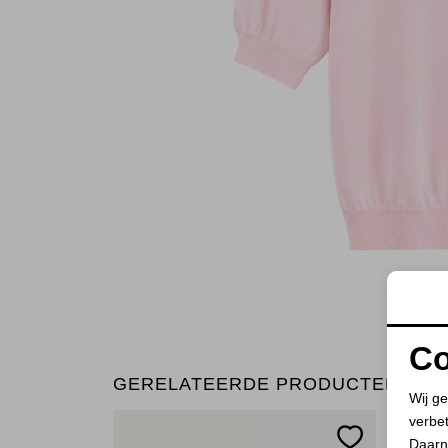
Co
GERELATEERDE PRODUCTEN
Wij ge
verbe
Daarn