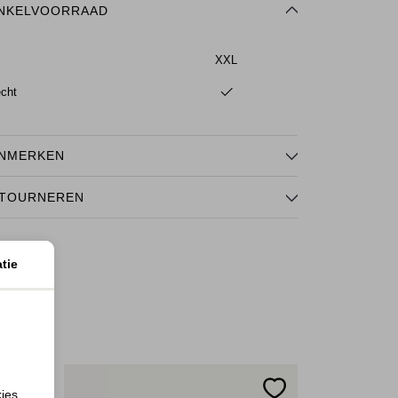
NKELVOORRAAD
XXL
echt
NMERKEN
TOURNEREN
tie
kies