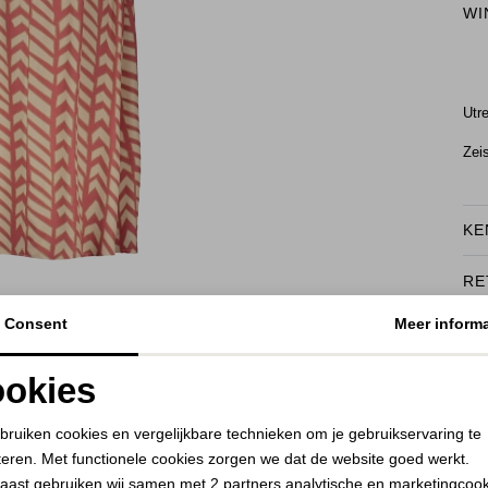
WI
Utr
Zei
KE
RE
BEKIJK HOE DIT JE STAAT
Consent
Meer informa
okies
Noodzakelijke cookies
Personalisatie cookies
bruiken cookies en vergelijkbare technieken om je gebruikservaring te
teren. Met functionele cookies zorgen we dat de website goed werkt.
Analytische cookies
Marketing cookies
aast gebruiken wij samen met
2 partners
analytische en marketingcoo