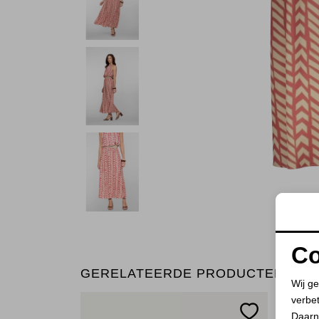
Co
GERELATEERDE PRODUCTEN
Wij ge
verbe
Daarn