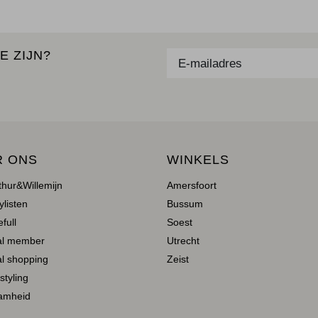
E ZIJN?
R ONS
WINKELS
thur&Willemijn
Amersfoort
ylisten
Bussum
full
Soest
al member
Utrecht
l shopping
Zeist
 styling
amheid