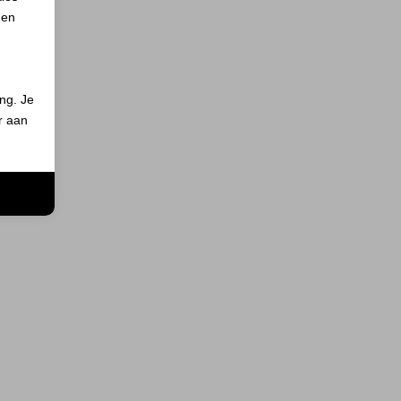
 en
ing. Je
er aan
n