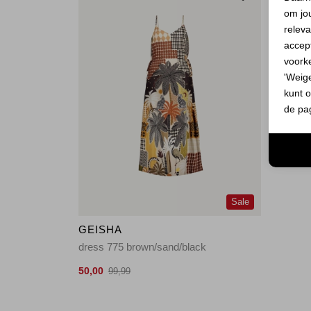
om jo
releva
accept
voork
'Weig
kunt o
de pa
Sale
GEISHA
dress 775 brown/sand/black
50,00
99,99