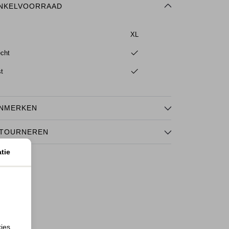
NKELVOORRAAD
XL
echt
st
NMERKEN
TOURNEREN
tie
kies