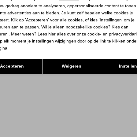
uw gedrag anoniem te analyseren, gepersonaliseerde content te tonen
nte advertenties aan te bieden. Je kunt zelf bepalen welke cookies je
eert. Klik op 'Accepteren' voor alle cookies, of kies 'Instellingen' om je
euren aan te passen. Wil je alleen noodzakelijke cookies? Kies dan
eren'. Meer weten? Lees
hier
alles over onze cookie- en privacyverklar
p elk moment je instellingen wijzigingen door op de link te klikken ond
gina.
Opslaan
Terug
Accepteren
Weigeren
Instelle