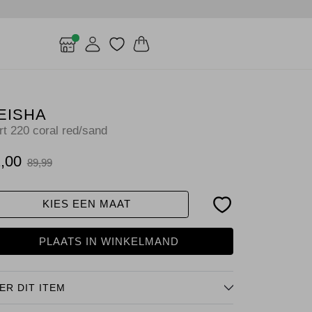
EISHA
rt 220 coral red/sand
,00
89,99
KIES EEN MAAT
PLAATS IN WINKELMAND
ER DIT ITEM