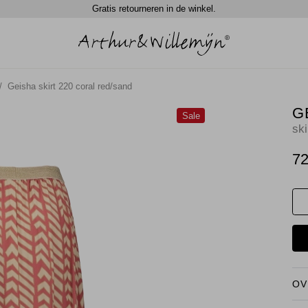
Gratis retourneren in de winkel.
Geisha skirt 220 coral red/sand
G
Sale
ski
72
OV