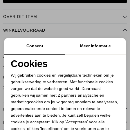
OVER DIT ITEM
WINKELVOORRAAD
Consent
Meer informatie
S
M
XL
Amersfoort
Cookies
Soest
Noodzakelijke cookies
Wij gebruiken cookies en vergelijkbare technieken om je
Utrecht
gebruikservaring te verbeteren. Met functionele cookies
Personalisatie cookies
Zeist
zorgen we dat de website goed werkt. Daarnaast
Analytische cookies
gebruiken wij samen met
2 partners
analytische en
marketingcookies om jouw gedrag anoniem te analyseren,
Marketing cookies
gepersonaliseerde content te tonen en relevante
KENMERKEN
advertenties aan te bieden. Je kunt zelf bepalen welke
cookies je accepteert. Klik op 'Accepteren' voor alle
RETOURNEREN
cookies, of kies 'Instellingen' om je voorkeuren aan te