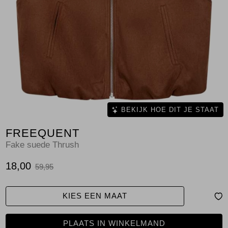
Jassen
Jeans
Jurken en rokken
Schoenen
Tops
BEKIJK HOE DIT JE STAAT
FREEQUENT
Truien en vesten
Fake suede Thrush
18,00
59,95
KIES EEN MAAT
PLAATS IN WINKELMAND