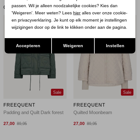
passen. Wil je alleen noodzakelijke cookies? Kies dan
GERELATEERDE PRODUCTEN
'Weigeren'. Meer weten? Lees
hier
alles over onze cookie-
en privacyverklaring. Je kunt op elk moment je instellingen
1
/2
1
/2
wijzigingen door op de link te klikken onder aan de pagina.
Opslaan
Terug
Accepteren
Weigeren
Instellen
Sale
Sale
FREEQUENT
FREEQUENT
Padding and Quilt Dark forest
Quilted Moonbeam
27,00
27,00
89,95
89,95