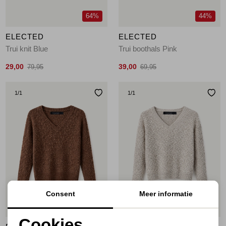
64%
44%
ELECTED
ELECTED
Trui knit Blue
Trui boothals Pink
29,00
39,00
79,95
69,95
1
/1
1
/1
Consent
Meer informatie
56%
56%
Cookies