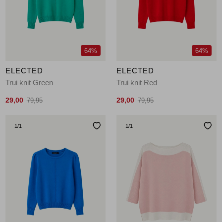
Jassen
Jeans
64%
64%
Jurken en rokken
ELECTED
ELECTED
Schoenen
Trui knit Green
Trui knit Red
29,00
29,00
79,95
79,95
Tops
1
/1
1
/1
Truien en vesten