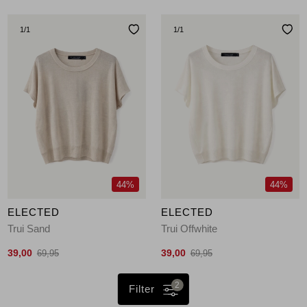
1
/1
1
/1
44%
44%
ELECTED
ELECTED
Trui Sand
Trui Offwhite
39,00
39,00
69,95
69,95
2
Filter