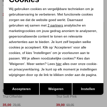
ELECTED
ELECTED
Noodzakelijke cookies
Trui Brown
Trui Camel
Wij gebruiken cookies en vergelijkbare technieken om je
gebruikservaring te verbeteren. Met functionele cookies
Personalisatie cookies
35,00
35,00
79,95
79,95
zorgen we dat de website goed werkt. Daarnaast
Analytische cookies
gebruiken wij samen met
2 partners
analytische en
1
/1
1
/1
marketingcookies om jouw gedrag anoniem te analyseren,
Marketing cookies
gepersonaliseerde content te tonen en relevante
advertenties aan te bieden. Je kunt zelf bepalen welke
cookies je accepteert. Klik op 'Accepteren' voor alle
cookies, of kies 'Instellingen' om je voorkeuren aan te
passen. Wil je alleen noodzakelijke cookies? Kies dan
'Weigeren'. Meer weten? Lees
hier
alles over onze cookie-
en privacyverklaring. Je kunt op elk moment je instellingen
wijzigingen door op de link te klikken onder aan de pagina.
56%
44%
Opslaan
Terug
Accepteren
Weigeren
Instellen
ELECTED
ELECTED
Trui Offwhite
Trui Soft Pink
35,00
39,00
79,95
69,95