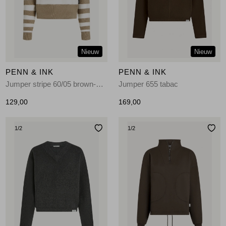
Jassen
Jeans
Nieuw
Nieuw
Jurken en rokken
PENN & INK
PENN & INK
Schoenen
Jumper stripe 60/05 brown-ecru
Jumper 655 tabac
129,00
169,00
Tops
1
/2
1
/2
Truien en vesten