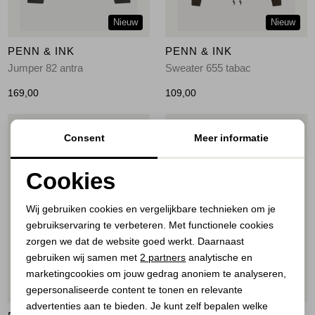
Nieuw
Nieuw
PENN & INK
PENN & INK
Jumper 82 antra
Sweater 655 tabac
169,00
109,00
1
/2
1
/2
Consent
Meer informatie
Cookies
Noodzakelijke cookies
Wij gebruiken cookies en vergelijkbare technieken om je
gebruikservaring te verbeteren. Met functionele cookies
Personalisatie cookies
zorgen we dat de website goed werkt. Daarnaast
Analytische cookies
gebruiken wij samen met
2 partners
analytische en
marketingcookies om jouw gedrag anoniem te analyseren,
Marketing cookies
Nieuw
49%
gepersonaliseerde content te tonen en relevante
advertenties aan te bieden. Je kunt zelf bepalen welke