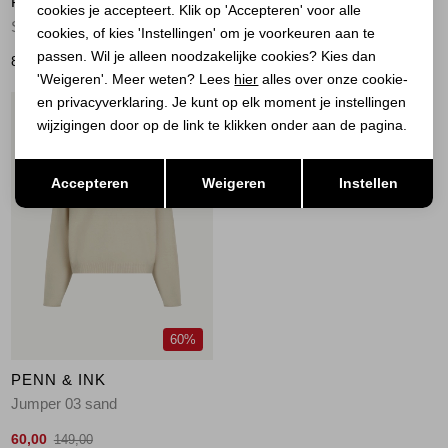
PENN & INK
PENN & INK
cookies je accepteert. Klik op 'Accepteren' voor alle
Sweater print 655 tabac
Sweater stripe 471/018 moonlight-wash
cookies, of kies 'Instellingen' om je voorkeuren aan te
passen. Wil je alleen noodzakelijke cookies? Kies dan
89,00
40,00
79,00
'Weigeren'. Meer weten? Lees
hier
alles over onze cookie-
en privacyverklaring. Je kunt op elk moment je instellingen
1
/2
wijzigingen door op de link te klikken onder aan de pagina.
Opslaan
Terug
Accepteren
Weigeren
Instellen
60%
PENN & INK
Jumper 03 sand
60,00
149,00