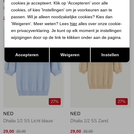
NED
NED
cookies je accepteert. Klik op 'Accepteren' voor alle
Quinty 1/2 SS Ecru
Dhalia 1/2 SS Roze
cookies, of kies 'Instellingen' om je voorkeuren aan te
passen. Wil je alleen noodzakelijke cookies? Kies dan
29,00
29,00
39,99
39,99
'Weigeren'. Meer weten? Lees
hier
alles over onze cookie-
en privacyverklaring. Je kunt op elk moment je instellingen
1
/1
1
/1
wijzigingen door op de link te klikken onder aan de pagina.
Opslaan
Terug
Accepteren
Weigeren
Instellen
27%
27%
NED
NED
Dhalia 1/2 SS Licht blauw
Dhalia 1/2 SS Zand
29,00
29,00
39,99
39,99