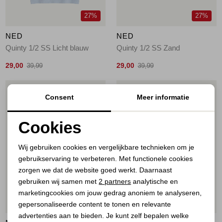
27%
27%
NED
NED
Quinty 1/2 SS Licht blauw
Quinty 1/2 SS Zand
29,00
29,00
39,99
39,99
1
/1
1
/1
Consent
Meer informatie
Cookies
Noodzakelijke cookies
Wij gebruiken cookies en vergelijkbare technieken om je
gebruikservaring te verbeteren. Met functionele cookies
Personalisatie cookies
zorgen we dat de website goed werkt. Daarnaast
Analytische cookies
gebruiken wij samen met
2 partners
analytische en
marketingcookies om jouw gedrag anoniem te analyseren,
Marketing cookies
27%
27%
gepersonaliseerde content te tonen en relevante
advertenties aan te bieden. Je kunt zelf bepalen welke