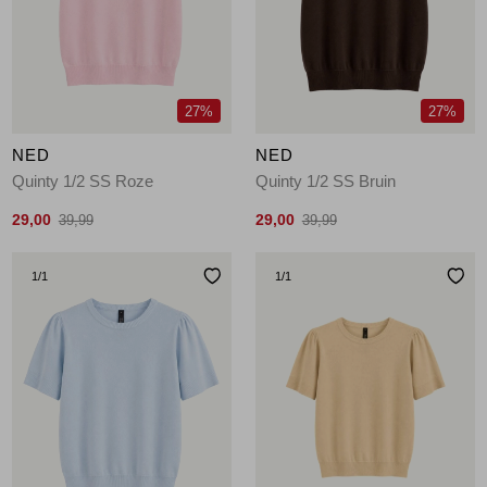
Jassen
Jeans
27%
27%
Jurken en rokken
NED
NED
Schoenen
Quinty 1/2 SS Roze
Quinty 1/2 SS Bruin
29,00
29,00
39,99
39,99
Tops
1
/1
1
/1
Truien en vesten