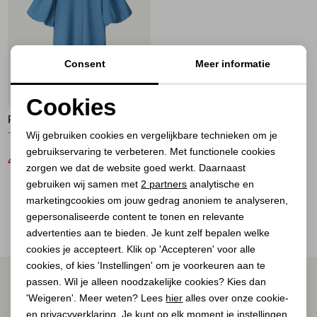
Jassen
Jeans
Consent
Meer informatie
Jurken en rokken
60%
Cookies
Schoenen
POM AMSTERDAM
Noodzakelijke cookies
Wij gebruiken cookies en vergelijkbare technieken om je
TOP - Smashing Blue 650 blue
gebruikservaring te verbeteren. Met functionele cookies
Personalisatie cookies
Tops
48,00
119,00
zorgen we dat de website goed werkt. Daarnaast
Analytische cookies
gebruiken wij samen met
2 partners
analytische en
Truien en vesten
2
Filter
marketingcookies om jouw gedrag anoniem te analyseren,
Marketing cookies
gepersonaliseerde content te tonen en relevante
advertenties aan te bieden. Je kunt zelf bepalen welke
cookies je accepteert. Klik op 'Accepteren' voor alle
cookies, of kies 'Instellingen' om je voorkeuren aan te
ALTIJD ALS EERSTE OP DE HOOGTE ZIJN?
passen. Wil je alleen noodzakelijke cookies? Kies dan
'Weigeren'. Meer weten? Lees
hier
alles over onze cookie-
Schrijf je in voor onze nieuwsbrief.
en privacyverklaring. Je kunt op elk moment je instellingen