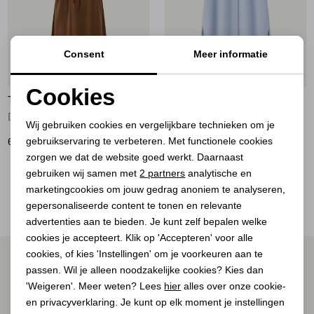
Jassen
Jeans
Consent
Meer informatie
40%
Jurken en rokken
Cookies
TOODAY
TOODAY
Noodzakelijke cookies
Schoenen
Dress 223 Bitter Chocolate
Dress 318 Chambray
Wij gebruiken cookies en vergelijkbare technieken om je
gebruikservaring te verbeteren. Met functionele cookies
Personalisatie cookies
69,95
42,00
69,95
Tops
zorgen we dat de website goed werkt. Daarnaast
Analytische cookies
gebruiken wij samen met
2 partners
analytische en
2
Filter
Truien en vesten
marketingcookies om jouw gedrag anoniem te analyseren,
Marketing cookies
gepersonaliseerde content te tonen en relevante
advertenties aan te bieden. Je kunt zelf bepalen welke
cookies je accepteert. Klik op 'Accepteren' voor alle
cookies, of kies 'Instellingen' om je voorkeuren aan te
ALTIJD ALS EERSTE OP DE HOOGTE ZIJN?
passen. Wil je alleen noodzakelijke cookies? Kies dan
Schrijf je in voor onze nieuwsbrief.
'Weigeren'. Meer weten? Lees
hier
alles over onze cookie-
en privacyverklaring. Je kunt op elk moment je instellingen