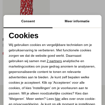
Jassen
Jeans
Consent
Meer informatie
Jurken en rokken
50%
Cookies
Schoenen
POM AMSTERDAM
Noodzakelijke cookies
Wij gebruiken cookies en vergelijkbare technieken om je
DRESS - Crinkle Bubble Bloom Red 400 red
gebruikservaring te verbeteren. Met functionele cookies
Personalisatie cookies
Tops
85,00
169,00
zorgen we dat de website goed werkt. Daarnaast
Analytische cookies
gebruiken wij samen met
2 partners
analytische en
Truien en vesten
2
Filter
marketingcookies om jouw gedrag anoniem te analyseren,
Marketing cookies
gepersonaliseerde content te tonen en relevante
advertenties aan te bieden. Je kunt zelf bepalen welke
cookies je accepteert. Klik op 'Accepteren' voor alle
cookies, of kies 'Instellingen' om je voorkeuren aan te
ALTIJD ALS EERSTE OP DE HOOGTE ZIJN?
passen. Wil je alleen noodzakelijke cookies? Kies dan
'Weigeren'. Meer weten? Lees
hier
alles over onze cookie-
Schrijf je in voor onze nieuwsbrief.
en privacyverklaring. Je kunt op elk moment je instellingen