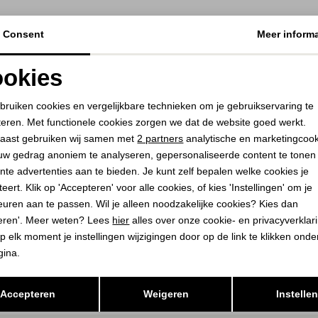
Consent
Meer informa
okies
Noodzakelijke cookies
Personalisatie cookies
bruiken cookies en vergelijkbare technieken om je gebruikservaring te
teren. Met functionele cookies zorgen we dat de website goed werkt.
Analytische cookies
Marketing cookies
aast gebruiken wij samen met
2 partners
analytische en marketingcoo
uw gedrag anoniem te analyseren, gepersonaliseerde content te tonen
nte advertenties aan te bieden. Je kunt zelf bepalen welke cookies je
eert. Klik op 'Accepteren' voor alle cookies, of kies 'Instellingen' om je
euren aan te passen. Wil je alleen noodzakelijke cookies? Kies dan
eren'. Meer weten? Lees
hier
alles over onze cookie- en privacyverklar
p elk moment je instellingen wijzigingen door op de link te klikken ond
gina.
Opslaan
Terug
Accepteren
Weigeren
Instelle