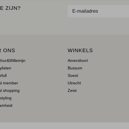
E ZIJN?
R ONS
WINKELS
thur&Willemijn
Amersfoort
ylisten
Bussum
full
Soest
al member
Utrecht
l shopping
Zeist
 styling
amheid