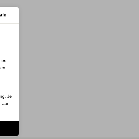
tie
kies
 en
ing. Je
er aan
n