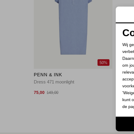
Co
Wij ge
verbe
Daarn
50%
om jo
releva
PENN & INK
accept
Dress 471 moonlight
voork
75,00
'Weig
149,00
kunt o
de pa