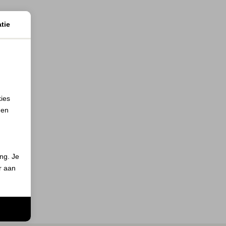
tie
kies
 en
ing. Je
er aan
n