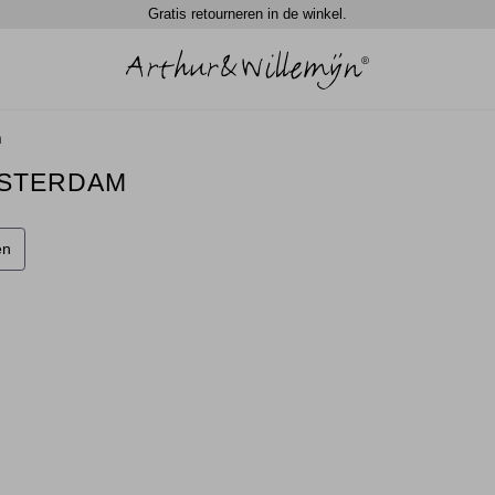
Spaar automatisch 5% in waardecheque punten.
Gratis retourneren in de winkel.
m
MSTERDAM
en