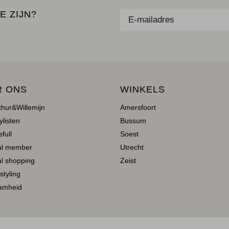
E ZIJN?
R ONS
WINKELS
thur&Willemijn
Amersfoort
ylisten
Bussum
full
Soest
al member
Utrecht
l shopping
Zeist
 styling
amheid