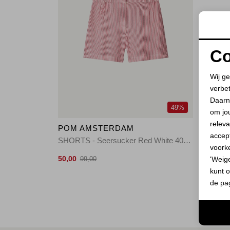
Co
Wij ge
verbe
Daarn
49%
om jo
releva
POM AMSTERDAM
accept
SHORTS - Seersucker Red White 400 red
voork
50,00
'Weig
99,00
kunt o
de pa