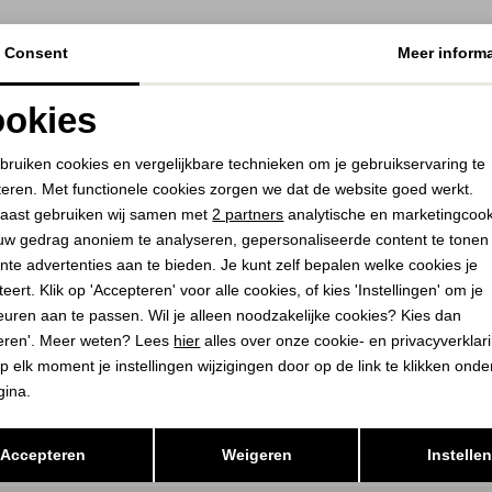
Consent
Meer informa
okies
Noodzakelijke cookies
Personalisatie cookies
bruiken cookies en vergelijkbare technieken om je gebruikservaring te
teren. Met functionele cookies zorgen we dat de website goed werkt.
Analytische cookies
Marketing cookies
aast gebruiken wij samen met
2 partners
analytische en marketingcoo
uw gedrag anoniem te analyseren, gepersonaliseerde content te tonen
nte advertenties aan te bieden. Je kunt zelf bepalen welke cookies je
eert. Klik op 'Accepteren' voor alle cookies, of kies 'Instellingen' om je
euren aan te passen. Wil je alleen noodzakelijke cookies? Kies dan
eren'. Meer weten? Lees
hier
alles over onze cookie- en privacyverklar
p elk moment je instellingen wijzigingen door op de link te klikken ond
gina.
Opslaan
Terug
Accepteren
Weigeren
Instelle