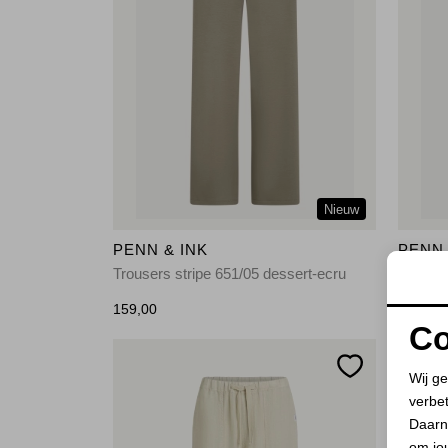
Nieuw
PENN & INK
PENN 
Trousers stripe 651/05 dessert-ecru
Trouser
159,00
159,00
Co
Wij ge
verbe
Daarn
om jo