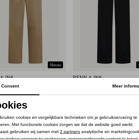
Nieuw
& INK
PENN & INK
s 651 dessert
Trousers stripe 82/05 antra-ecru
Consent
Meer informa
149,00
okies
Noodzakelijke cookies
Personalisatie cookies
bruiken cookies en vergelijkbare technieken om je gebruikservaring te
teren. Met functionele cookies zorgen we dat de website goed werkt.
Analytische cookies
Marketing cookies
aast gebruiken wij samen met
2 partners
analytische en marketingcoo
uw gedrag anoniem te analyseren, gepersonaliseerde content te tonen