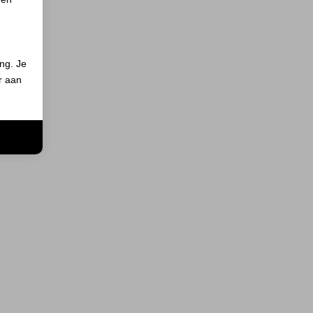
ing. Je
er aan
n