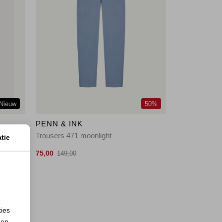
Nieuw
50%
PENN & INK
Trousers 471 moonlight
tie
75,00
149,00
kies
 en