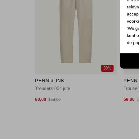
releva
accept
voork
'Weig
kunt o
de pa
50%
PENN & INK
PENN 
Trousers 054 jute
Trouse
80,00
56,00
159,00
1