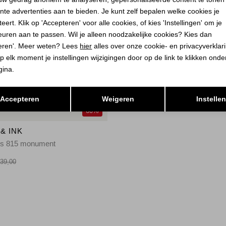
nte advertenties aan te bieden. Je kunt zelf bepalen welke cookies je
eert. Klik op 'Accepteren' voor alle cookies, of kies 'Instellingen' om je
euren aan te passen. Wil je alleen noodzakelijke cookies? Kies dan
eren'. Meer weten? Lees
hier
alles over onze cookie- en privacyverklar
p elk moment je instellingen wijzigingen door op de link te klikken ond
gina.
Opslaan
Terug
Accepteren
Weigeren
Instelle
60%
& INK
rs 815 monument
39,00