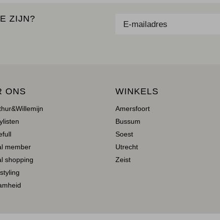
E ZIJN?
R ONS
WINKELS
thur&Willemijn
Amersfoort
ylisten
Bussum
full
Soest
al member
Utrecht
l shopping
Zeist
 styling
amheid