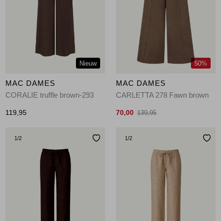
Jassen
Jeans
Jurken en rokken
Nieuw
50%
Schoenen
MAC DAMES
MAC DAMES
CORALIE truffle brown-293
CARLETTA 278 Fawn brown
Tops
119,95
70,00
139,95
Truien en vesten
1
/2
1
/2