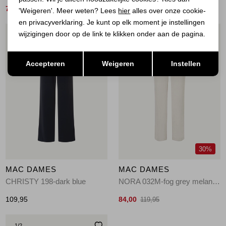
77,00
77,00
109,95
109,95
'Weigeren'. Meer weten? Lees
hier
alles over onze cookie-
en privacyverklaring. Je kunt op elk moment je instellingen
wijzigingen door op de link te klikken onder aan de pagina.
1
/2
1
/2
Opslaan
Terug
Accepteren
Weigeren
Instellen
30%
MAC DAMES
MAC DAMES
CHRISTY 198-dark blue
NORA 032M-fog grey melange
109,95
84,00
119,95
1
/2