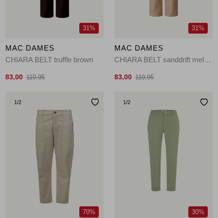
31%
31%
MAC DAMES
MAC DAMES
CHIARA BELT truffle brown
CHIARA BELT sanddrift melange
83,00
83,00
119,95
119,95
1
/2
1
/2
70%
30%