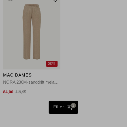
30%
MAC DAMES
NORA 236M-sanddrift melange
84,00
119,95
2
Filter