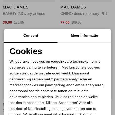
MAC DAMES
MAC DAMES
BAGGY 2.3 ivory antique
CHINO dried rosemary PPT-
39,00
77,00
129,95
109,95
Consent
Meer informatie
1
/2
1
/2
Cookies
Noodzakelijke cookies
Wij gebruiken cookies en vergelijkbare technieken om je
gebruikservaring te verbeteren. Met functionele cookies
Personalisatie cookies
zorgen we dat de website goed werkt. Daarnaast
Analytische cookies
gebruiken wij samen met
2 partners
analytische en
marketingcookies om jouw gedrag anoniem te analyseren,
Marketing cookies
gepersonaliseerde content te tonen en relevante
30%
30%
advertenties aan te bieden. Je kunt zelf bepalen welke
cookies je accepteert. Klik op 'Accepteren' voor alle
MAC DAMES
MAC DAMES
cookies, of kies 'Instellingen' om je voorkeuren aan te
CHINO golden terra PPT-
CHINO ivory PPT-
passen. Wil je alleen noodzakelijke cookies? Kies dan