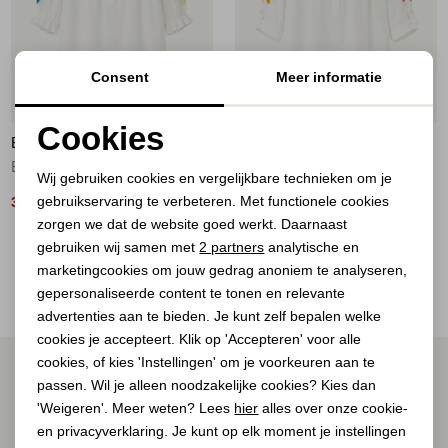
Jassen
Jeans
Consent
Meer informatie
56%
56%
Jurken en rokken
Cookies
BOOHTIEK
BOOHTIEK
Noodzakelijke cookies
Schoenen
Blouse borduursel Wit met blauw
Blouse borduursel Wit met roze
Wij gebruiken cookies en vergelijkbare technieken om je
gebruikservaring te verbeteren. Met functionele cookies
Personalisatie cookies
35,00
35,00
79,95
79,95
Tops
zorgen we dat de website goed werkt. Daarnaast
Analytische cookies
gebruiken wij samen met
2 partners
analytische en
2
Filter
Truien en vesten
marketingcookies om jouw gedrag anoniem te analyseren,
Marketing cookies
gepersonaliseerde content te tonen en relevante
advertenties aan te bieden. Je kunt zelf bepalen welke
cookies je accepteert. Klik op 'Accepteren' voor alle
cookies, of kies 'Instellingen' om je voorkeuren aan te
ALTIJD ALS EERSTE OP DE HOOGTE ZIJN?
passen. Wil je alleen noodzakelijke cookies? Kies dan
Schrijf je in voor onze nieuwsbrief.
'Weigeren'. Meer weten? Lees
hier
alles over onze cookie-
en privacyverklaring. Je kunt op elk moment je instellingen