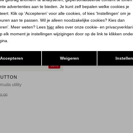
nte advertenties aan te bieden. Je kunt zelf bepalen welke cookies je
eert. Klik op 'Accepteren' voor alle cookies, of kies 'Instellingen' om je
euren aan te passen. Wil je alleen noodzakelijke cookies? Kies dan
eren'. Meer weten? Lees
hier
alles over onze cookie- en privacyverklar
p elk moment je instellingen wijzigingen door op de link te klikken ond
gina.
Opslaan
Terug
Accepteren
Weigeren
Instelle
58%
BUTTON
muda utility
9,99