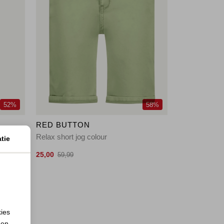
52%
58%
RED BUTTON
Relax short jog colour
tie
25,00
59,99
kies
 en