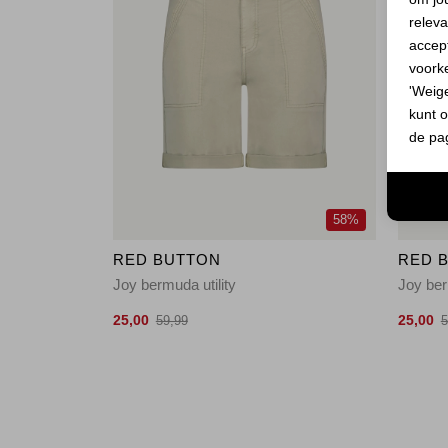
releva
accept
voork
'Weig
kunt o
de pa
58%
RED BUTTON
RED 
Joy bermuda utility
Joy ber
25,00
25,00
59,99
5