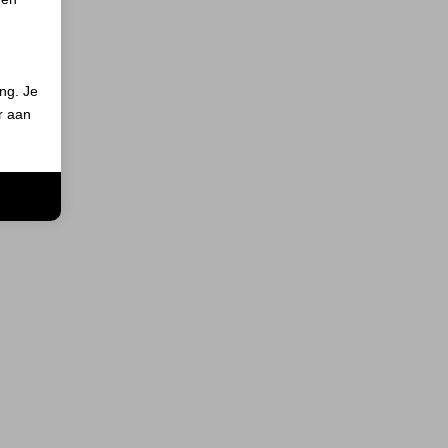
ing. Je
er aan
n