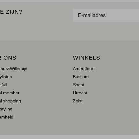
E ZIJN?
R ONS
WINKELS
thur&Willemijn
Amersfoort
ylisten
Bussum
full
Soest
al member
Utrecht
l shopping
Zeist
 styling
amheid