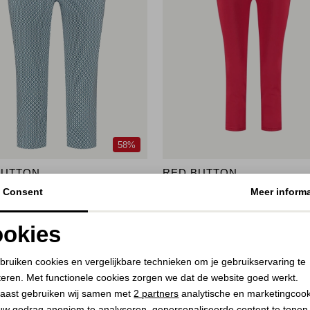
58%
BUTTON
RED BUTTON
ncy dot
Suze jog colour 59 CM
Consent
Meer informa
29,00
9,99
59,99
okies
Noodzakelijke cookies
Personalisatie cookies
bruiken cookies en vergelijkbare technieken om je gebruikservaring te
teren. Met functionele cookies zorgen we dat de website goed werkt.
Analytische cookies
Marketing cookies
aast gebruiken wij samen met
2 partners
analytische en marketingcoo
uw gedrag anoniem te analyseren, gepersonaliseerde content te tonen