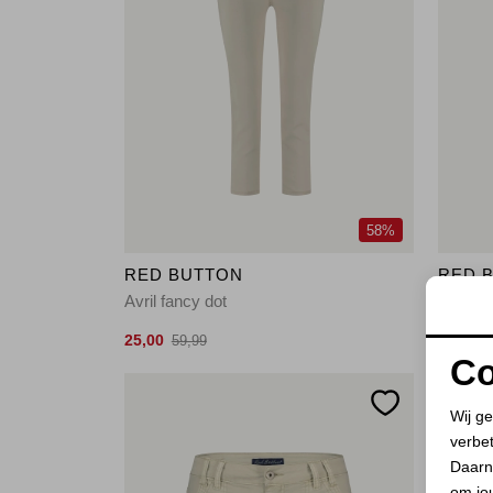
58%
RED BUTTON
RED 
Avril fancy dot
Avril fa
25,00
25,00
59,99
5
Co
Wij ge
verbe
Daarn
om jo