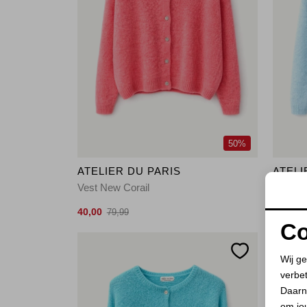
50%
ATELIER DU PARIS
ATELI
Vest New Corail
Vest Az
40,00
40,00
79,99
7
Co
Wij ge
verbe
Daarn
om jo