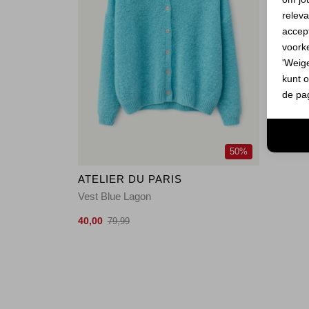
releva
accept
voork
'Weig
kunt o
de pa
50%
ATELIER DU PARIS
Vest Blue Lagon
40,00
79,99