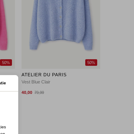
50%
50%
ATELIER DU PARIS
Vest Blue Clair
tie
40,00
79,99
kies
 en