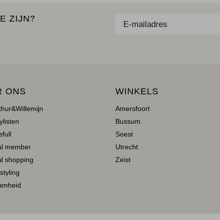
E ZIJN?
R ONS
WINKELS
thur&Willemijn
Amersfoort
ylisten
Bussum
full
Soest
al member
Utrecht
l shopping
Zeist
 styling
amheid