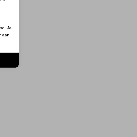
ing. Je
er aan
n