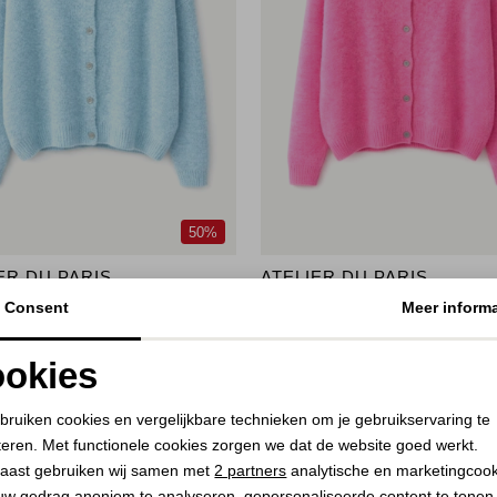
50%
ER DU PARIS
ATELIER DU PARIS
ur Clair
Vest Rose Bonbon
Consent
Meer informa
40,00
9,99
79,99
okies
Noodzakelijke cookies
Personalisatie cookies
bruiken cookies en vergelijkbare technieken om je gebruikservaring te
teren. Met functionele cookies zorgen we dat de website goed werkt.
Analytische cookies
Marketing cookies
aast gebruiken wij samen met
2 partners
analytische en marketingcoo
uw gedrag anoniem te analyseren, gepersonaliseerde content te tonen