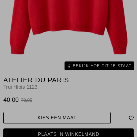
Jassen
Jeans
Jurken en rokken
Schoenen
Tops
BEKIJK HOE DIT JE STAAT
ATELIER DU PARIS
Truien en vesten
Trui Hibis 1123
40,00
79,95
KIES EEN MAAT
PLAATS IN WINKELMAND