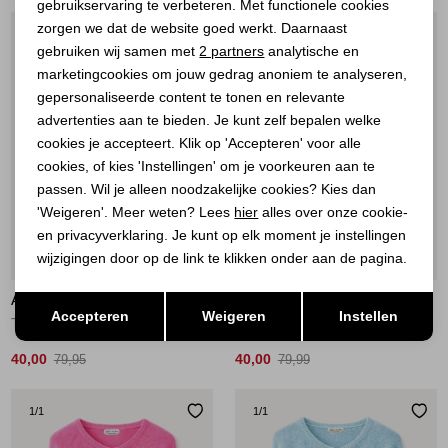
gebruikservaring te verbeteren. Met functionele cookies
Personalisatie cookies
zorgen we dat de website goed werkt. Daarnaast
1
/1
1
/2
Analytische cookies
gebruiken wij samen met
2 partners
analytische en
marketingcookies om jouw gedrag anoniem te analyseren,
Marketing cookies
gepersonaliseerde content te tonen en relevante
advertenties aan te bieden. Je kunt zelf bepalen welke
cookies je accepteert. Klik op 'Accepteren' voor alle
cookies, of kies 'Instellingen' om je voorkeuren aan te
passen. Wil je alleen noodzakelijke cookies? Kies dan
'Weigeren'. Meer weten? Lees
hier
alles over onze cookie-
en privacyverklaring. Je kunt op elk moment je instellingen
wijzigingen door op de link te klikken onder aan de pagina.
Sale
Sale
Opslaan
ATELIER DU PARIS
ATELIER DU PARIS
Terug
Accepteren
Weigeren
Instellen
Trui Giada 1144
Vest Blue Clair
40,00
40,00
79,95
79,99
1
/1
1
/1