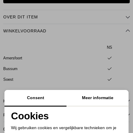
OVER DIT ITEM
WINKELVOORRAAD
NS
Amersfoort
Bussum
Soest
Consent
Meer informatie
KENMERKEN
Cookies
RETOURNEREN
Noodzakelijke cookies
Wij gebruiken cookies en vergelijkbare technieken om je
GERELATEERDE PRODUCTEN