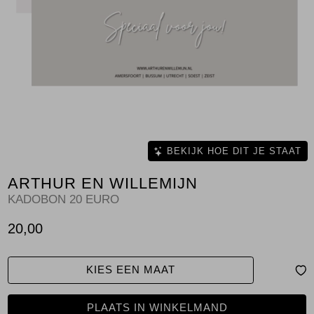
Jassen
Jeans
Jurken en rokken
Schoenen
Tops
BEKIJK HOE DIT JE STAAT
ARTHUR EN WILLEMIJN
Truien en vesten
KADOBON 20 EURO
20,00
KIES EEN MAAT
PLAATS IN WINKELMAND