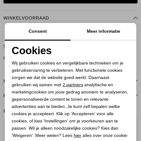
WINKELVOORRAAD
Consent
Meer informatie
NS
Soest
Cookies
Noodzakelijke cookies
Utrecht
Wij gebruiken cookies en vergelijkbare technieken om je
gebruikservaring te verbeteren. Met functionele cookies
Personalisatie cookies
zorgen we dat de website goed werkt. Daarnaast
KENMERKEN
Analytische cookies
gebruiken wij samen met
2 partners
analytische en
marketingcookies om jouw gedrag anoniem te analyseren,
RETOURNEREN
Marketing cookies
gepersonaliseerde content te tonen en relevante
advertenties aan te bieden. Je kunt zelf bepalen welke
GERELATEERDE PRODUCTEN
cookies je accepteert. Klik op 'Accepteren' voor alle
cookies, of kies 'Instellingen' om je voorkeuren aan te
1
/2
1
/2
passen. Wil je alleen noodzakelijke cookies? Kies dan
'Weigeren'. Meer weten? Lees
hier
alles over onze cookie-