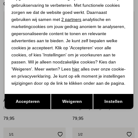
GERELATEERDE PRODUCTEN
gebruikservaring te verbeteren. Met functionele cookies
Personalisatie cookies
zorgen we dat de website goed werkt. Daarnaast
Analytische cookies
1
/1
1
/1
gebruiken wij samen met
2 partners
analytische en
marketingcookies om jouw gedrag anoniem te analyseren,
Marketing cookies
gepersonaliseerde content te tonen en relevante
advertenties aan te bieden. Je kunt zelf bepalen welke
cookies je accepteert. Klik op 'Accepteren' voor alle
cookies, of kies 'Instellingen' om je voorkeuren aan te
passen. Wil je alleen noodzakelijke cookies? Kies dan
'Weigeren'. Meer weten? Lees
hier
alles over onze cookie-
en privacyverklaring. Je kunt op elk moment je instellingen
wijzigingen door op de link te klikken onder aan de pagina.
Nieuw
Nieuw
Opslaan
Terug
AÍMÉE THE LABEL
AÍMÉE THE LABEL
Accepteren
Weigeren
Instellen
marine marine
burgundy burgundy
79,95
79,95
1
/1
1
/2