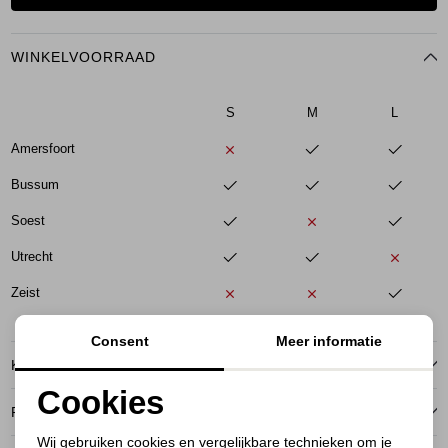
WINKELVOORRAAD
S
M
L
Amersfoort
Bussum
Soest
Utrecht
Zeist
Consent
Meer informatie
KENMERKEN
Cookies
RETOURNEREN
Noodzakelijke cookies
Wij gebruiken cookies en vergelijkbare technieken om je