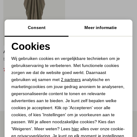
Jassen
Jeans
Consent
Meer informatie
Jurken en rokken
50%
Cookies
Schoenen
AÍMÉE THE LABEL
Noodzakelijke cookies
Wij gebruiken cookies en vergelijkbare technieken om je
taupe taupe
gebruikservaring te verbeteren. Met functionele cookies
Personalisatie cookies
Tops
75,00
149,95
zorgen we dat de website goed werkt. Daarnaast
Analytische cookies
gebruiken wij samen met
2 partners
analytische en
Truien en vesten
2
Filter
marketingcookies om jouw gedrag anoniem te analyseren,
Marketing cookies
gepersonaliseerde content te tonen en relevante
advertenties aan te bieden. Je kunt zelf bepalen welke
cookies je accepteert. Klik op 'Accepteren' voor alle
cookies, of kies 'Instellingen' om je voorkeuren aan te
ALTIJD ALS EERSTE OP DE HOOGTE ZIJN?
passen. Wil je alleen noodzakelijke cookies? Kies dan
'Weigeren'. Meer weten? Lees
hier
alles over onze cookie-
Schrijf je in voor onze nieuwsbrief.
en privacyverklaring. Je kunt op elk moment je instellingen