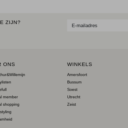
E ZIJN?
R ONS
WINKELS
thur&Willemijn
Amersfoort
ylisten
Bussum
full
Soest
al member
Utrecht
l shopping
Zeist
 styling
amheid