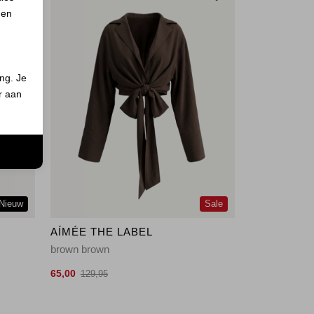
 en
ing. Je
er aan
n
Nieuw
Sale
AÍMÉE THE LABEL
brown brown
65,00
129,95