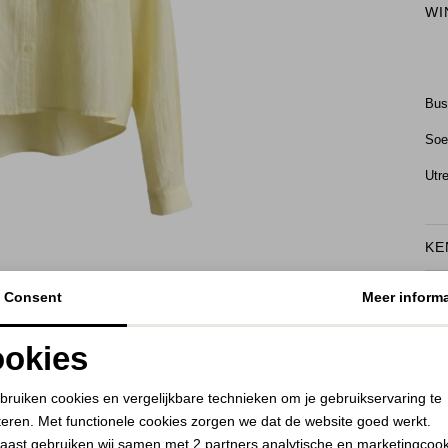
WI
Bu
Soe
Utr
KE
BEKIJK HOE DIT JE STAAT
RE
Consent
Meer informa
okies
Noodzakelijke cookies
Personalisatie cookies
bruiken cookies en vergelijkbare technieken om je gebruikservaring te
teren. Met functionele cookies zorgen we dat de website goed werkt.
Analytische cookies
Marketing cookies
aast gebruiken wij samen met
2 partners
analytische en marketingcoo