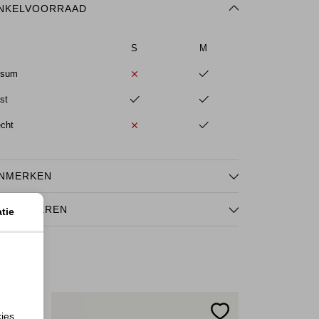
NKELVOORRAAD
S
M
ssum
st
echt
NMERKEN
TOURNEREN
tie
kies