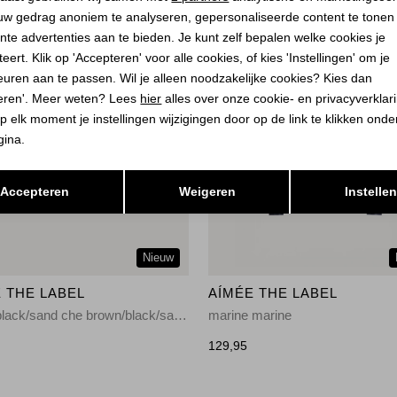
uw gedrag anoniem te analyseren, gepersonaliseerde content te tonen
nte advertenties aan te bieden. Je kunt zelf bepalen welke cookies je
eert. Klik op 'Accepteren' voor alle cookies, of kies 'Instellingen' om je
euren aan te passen. Wil je alleen noodzakelijke cookies? Kies dan
eren'. Meer weten? Lees
hier
alles over onze cookie- en privacyverklar
p elk moment je instellingen wijzigingen door op de link te klikken ond
gina.
Opslaan
Terug
Accepteren
Weigeren
Instelle
Nieuw
 THE LABEL
AÍMÉE THE LABEL
brown/black/sand che brown/black/sand check
marine marine
129,95