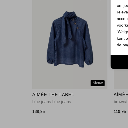
om jo
releva
accept
voork
'Weig
kunt o
de pa
Nieuw
AÍMÉE THE LABEL
AÍMÉE
blue jeans blue jeans
139,95
119,95