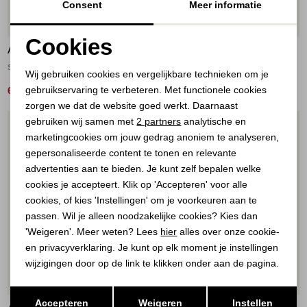
Consent
Meer informatie
50%
50%
Cookies
AÍMÉE THE LABEL
AÍMÉE THE LABEL
Noodzakelijke cookies
sand melee, brown em sand melee, brown embroidery
blue
Wij gebruiken cookies en vergelijkbare technieken om je
gebruikservaring te verbeteren. Met functionele cookies
Personalisatie cookies
60,00
60,00
119,95
119,95
zorgen we dat de website goed werkt. Daarnaast
Analytische cookies
gebruiken wij samen met
2 partners
analytische en
1
/1
1
/2
marketingcookies om jouw gedrag anoniem te analyseren,
Marketing cookies
gepersonaliseerde content te tonen en relevante
advertenties aan te bieden. Je kunt zelf bepalen welke
cookies je accepteert. Klik op 'Accepteren' voor alle
cookies, of kies 'Instellingen' om je voorkeuren aan te
passen. Wil je alleen noodzakelijke cookies? Kies dan
'Weigeren'. Meer weten? Lees
hier
alles over onze cookie-
en privacyverklaring. Je kunt op elk moment je instellingen
wijzigingen door op de link te klikken onder aan de pagina.
50%
70%
Opslaan
Terug
Accepteren
Weigeren
Instellen