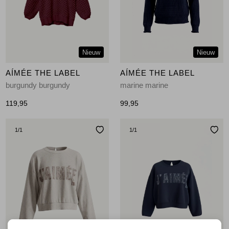
Jassen
Jeans
Nieuw
Nieuw
Jurken en rokken
AÍMÉE THE LABEL
AÍMÉE THE LABEL
Schoenen
burgundy burgundy
marine marine
119,95
99,95
Tops
1
/1
1
/1
Truien en vesten