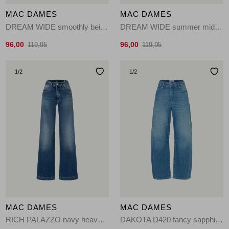
MAC DAMES
MAC DAMES
DREAM WIDE smoothly beige214W
DREAM WIDE summer mid blue wash-
96,00
96,00
119,95
119,95
1
/2
1
/2
MAC DAMES
MAC DAMES
RICH PALAZZO navy heavy washD585
DAKOTA D420 fancy sapphire blue-D420