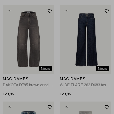
1
/2
1
/2
Nieuw
Nieuw
MAC DAMES
MAC DAMES
DAKOTA D795 brown crincle wash-D795
WIDE FLARE 262 D683 fashion rinsed
129,95
129,95
1
/2
1
/2