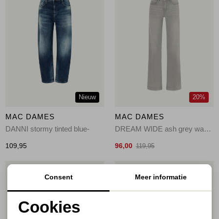
Nieuw
20%
MAC DAMES
MAC DAMES
DANNI stormy tinted blue-
DREAM WIDE ash grey washedD322
109,95
96,00
119,95
1
/2
1
/2
Consent
Meer informatie
Cookies
Noodzakelijke cookies