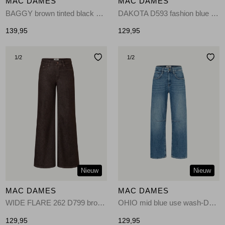
MAC DAMES
MAC DAMES
BAGGY brown tinted black wash-D958
DAKOTA D593 fashion blue used-D593
139,95
129,95
1
/2
1
/2
Nieuw
Nieuw
MAC DAMES
MAC DAMES
WIDE FLARE 262 D799 brown rinsed
OHIO mid blue use wash-D576
129,95
129,95