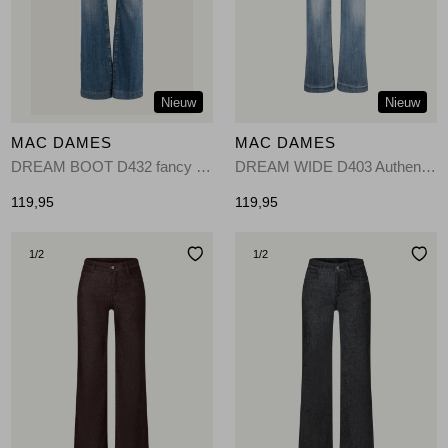
Jassen
Jeans
Nieuw
Nieuw
Jurken en rokken
MAC DAMES
MAC DAMES
Schoenen
DREAM BOOT D432 fancy authentic blue-D432
DREAM WIDE D403 Authentic D403
119,95
119,95
Tops
1
/2
1
/2
Truien en vesten