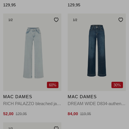
129,95
129,95
1
/2
1
/2
60%
30%
MAC DAMES
MAC DAMES
RICH PALAZZO bleached japan blue-
DREAM WIDE D834-authentic dark blue
52,00
84,00
129,95
119,95
1
/2