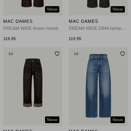
Nieuw
Nieuw
MAC DAMES
MAC DAMES
DREAM WIDE brown rinsed-
DREAM WIDE D944 fashion rinsed-D944
119,95
119,95
1
/2
1
/2
Nieuw
Nieuw