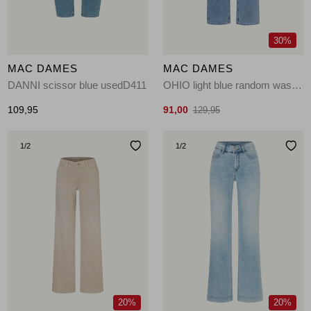
30%
MAC DAMES
MAC DAMES
DANNI scissor blue usedD411
OHIO light blue random washedD410
109,95
91,00
129,95
1
/2
1
/2
20%
20%