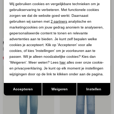
Wij gebruiken cookies en vergelijkbare technieken om je
gebruikservaring te verbeteren. Met functionele cookies
Personalisatie cookies
zorgen we dat de website goed werkt. Daarnaast
Analytische cookies
gebruiken wij samen met
2 partners
analytische en
marketingcookies om jouw gedrag anoniem te analyseren,
Marketing cookies
20%
20%
gepersonaliseerde content te tonen en relevante
advertenties aan te bieden. Je kunt zelf bepalen welke
MAC DAMES
MAC DAMES
cookies je accepteert. Klik op 'Accepteren' voor alle
DREAM WIDE light azure blue-
DREAM WIDE white denim-
cookies, of kies 'Instellingen' om je voorkeuren aan te
passen. Wil je alleen noodzakelijke cookies? Kies dan
96,00
96,00
119,95
119,95
'Weigeren'. Meer weten? Lees
hier
alles over onze cookie-
en privacyverklaring. Je kunt op elk moment je instellingen
1
/2
1
/2
wijzigingen door op de link te klikken onder aan de pagina.
Opslaan
Terug
Accepteren
Weigeren
Instellen