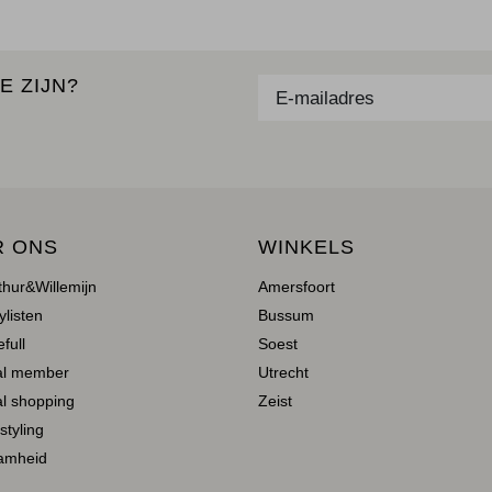
E ZIJN?
R ONS
WINKELS
thur&Willemijn
Amersfoort
ylisten
Bussum
full
Soest
al member
Utrecht
l shopping
Zeist
 styling
amheid