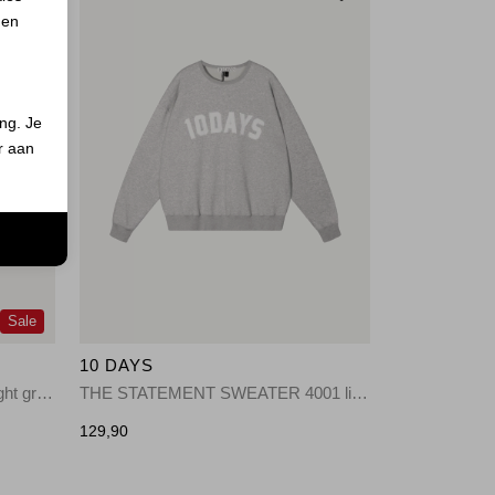
 en
ing. Je
er aan
n
Sale
10 DAYS
short sleeve knit sweater 1329 light graphite
THE STATEMENT SWEATER 4001 light grey melee
129,90