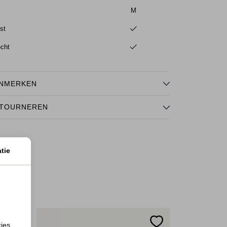
M
st
echt
NMERKEN
TOURNEREN
tie
kies