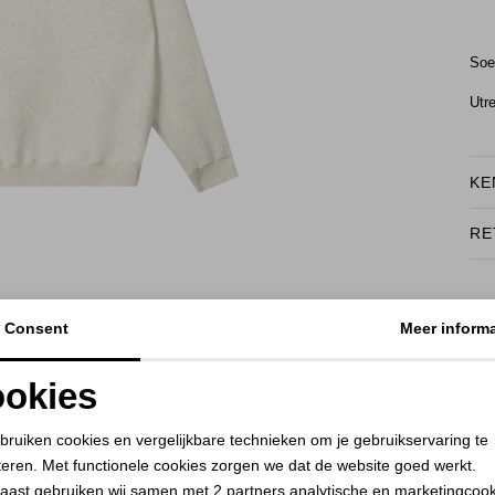
Soe
Utr
KE
RE
BEKIJK HOE DIT JE STAAT
Consent
Meer informa
okies
Noodzakelijke cookies
Personalisatie cookies
bruiken cookies en vergelijkbare technieken om je gebruikservaring te
teren. Met functionele cookies zorgen we dat de website goed werkt.
Analytische cookies
Marketing cookies
aast gebruiken wij samen met
2 partners
analytische en marketingcoo