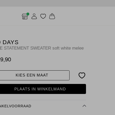
0 DAYS
E STATEMENT SWEATER soft white melee
9,90
KIES EEN MAAT
PLAATS IN WINKELMAND
NKELVOORRAAD