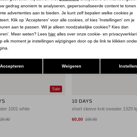
uw gedrag anoniem te analyseren, gepersonaliseerde content te tonen
nte advertenties aan te bieden. Je kunt zelf bepalen welke cookies je
eert. Klik op 'Accepteren' voor alle cookies, of kies 'Instellingen' om je
euren aan te passen. Wil je alleen noodzakelijke cookies? Kies dan
eren'. Meer weten? Lees
hier
alles over onze cookie- en privacyverklar
p elk moment je instellingen wijzigingen door op de link te klikken ond
gina.
Opslaan
Terug
Accepteren
Weigeren
Instelle
Sale
YS
10 DAYS
ter 1001 white
60,00
29,90
199,90