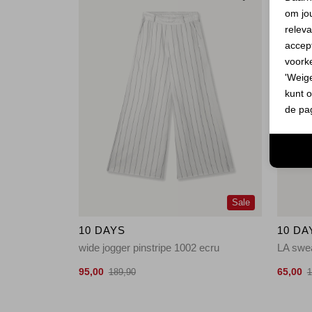
om jo
releva
accept
voork
'Weig
kunt o
de pa
Sale
10 DAYS
10 DA
wide jogger pinstripe 1002 ecru
LA swea
95,00
65,00
189,90
1