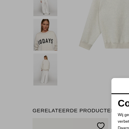
Co
GERELATEERDE PRODUCTEN
Wij ge
verbe
Daarn