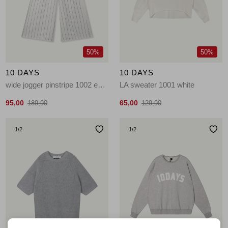
Jassen
Jeans
50%
50%
Jurken en rokken
10 DAYS
10 DAYS
Schoenen
wide jogger pinstripe 1002 ecru
LA sweater 1001 white
95,00
65,00
189,90
129,90
Tops
1
/2
1
/2
Truien en vesten