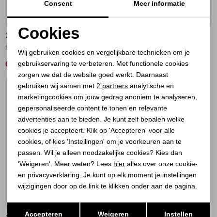
Consent
Meer informatie
70%
Cookies
10 DAYS
10 DAYS
Noodzakelijke cookies
short sleeve knit sweater 1329 light graphite
THE STATEMENT SWEATER 4001 light grey melee
Wij gebruiken cookies en vergelijkbare technieken om je
gebruikservaring te verbeteren. Met functionele cookies
Personalisatie cookies
60,00
129,90
199,90
zorgen we dat de website goed werkt. Daarnaast
Analytische cookies
gebruiken wij samen met
2 partners
analytische en
1
/2
marketingcookies om jouw gedrag anoniem te analyseren,
Marketing cookies
gepersonaliseerde content te tonen en relevante
advertenties aan te bieden. Je kunt zelf bepalen welke
cookies je accepteert. Klik op 'Accepteren' voor alle
cookies, of kies 'Instellingen' om je voorkeuren aan te
passen. Wil je alleen noodzakelijke cookies? Kies dan
'Weigeren'. Meer weten? Lees
hier
alles over onze cookie-
en privacyverklaring. Je kunt op elk moment je instellingen
wijzigingen door op de link te klikken onder aan de pagina.
Opslaan
Terug
Accepteren
Weigeren
Instellen