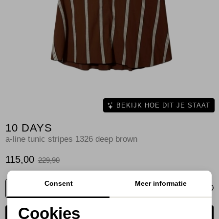
Jassen
Jeans
Jurken en rokken
Schoenen
Tops
BEKIJK HOE DIT JE STAAT
10 DAYS
Truien en vesten
a-line tunic stripes 1326 deep brown
115,00
229,90
Consent
Meer informatie
KIES EEN MAAT
Cookies
PLAATS IN WINKELMAND