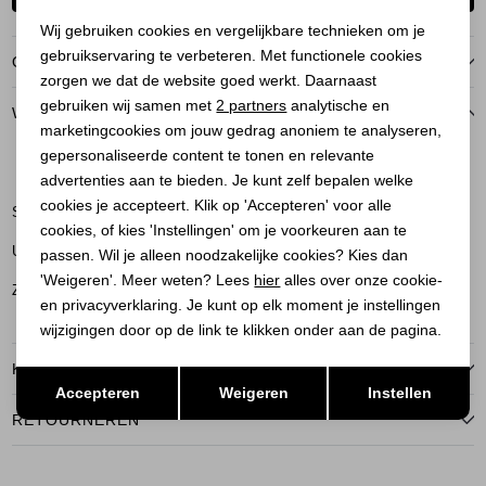
Noodzakelijke cookies
Wij gebruiken cookies en vergelijkbare technieken om je
gebruikservaring te verbeteren. Met functionele cookies
Personalisatie cookies
OVER DIT ITEM
zorgen we dat de website goed werkt. Daarnaast
Analytische cookies
gebruiken wij samen met
2 partners
analytische en
WINKELVOORRAAD
marketingcookies om jouw gedrag anoniem te analyseren,
Marketing cookies
gepersonaliseerde content te tonen en relevante
XS
advertenties aan te bieden. Je kunt zelf bepalen welke
cookies je accepteert. Klik op 'Accepteren' voor alle
Soest
cookies, of kies 'Instellingen' om je voorkeuren aan te
Utrecht
passen. Wil je alleen noodzakelijke cookies? Kies dan
'Weigeren'. Meer weten? Lees
hier
alles over onze cookie-
Zeist
en privacyverklaring. Je kunt op elk moment je instellingen
wijzigingen door op de link te klikken onder aan de pagina.
KENMERKEN
Opslaan
Terug
Accepteren
Weigeren
Instellen
RETOURNEREN