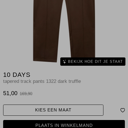
Jassen
Jeans
Jurken en rokken
Schoenen
Tops
BEKIJK HOE DIT JE STAAT
10 DAYS
Truien en vesten
tapered track pants 1322 dark truffle
51,00
169,90
KIES EEN MAAT
PLAATS IN WINKELMAND