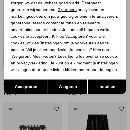
zorgen we dat de website goed werkt. Daarnaast
Analytische cookies
gebruiken wij samen met
2 partners
analytische en
marketingcookies om jouw gedrag anoniem te analyseren,
Marketing cookies
gepersonaliseerde content te tonen en relevante
advertenties aan te bieden. Je kunt zelf bepalen welke
cookies je accepteert. Klik op 'Accepteren' voor alle
cookies, of kies 'Instellingen' om je voorkeuren aan te
passen. Wil je alleen noodzakelijke cookies? Kies dan
'Weigeren'. Meer weten? Lees
hier
alles over onze cookie-
en privacyverklaring. Je kunt op elk moment je instellingen
Nieuw
wijzigingen door op de link te klikken onder aan de pagina.
10 DAYS
10 DAYS
Opslaan
Terug
crinkle utility shorts 1335 steel blue
crinkle jogger 1335 steel blue
Accepteren
Weigeren
Instellen
139,90
159,90
1
/2
1
/2