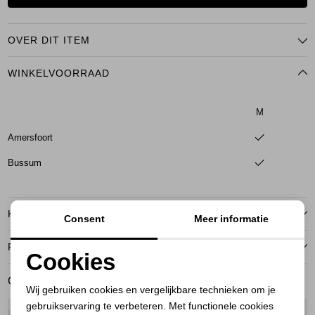
OVER DIT ITEM
WINKELVOORRAAD
M
Amersfoort
Bussum
KENMERKEN
Consent
Meer informatie
RETOURNEREN
Cookies
Noodzakelijke cookies
GERELATEERDE PRODUCTEN
Wij gebruiken cookies en vergelijkbare technieken om je
gebruikservaring te verbeteren. Met functionele cookies
Personalisatie cookies
1
/2
1
/2