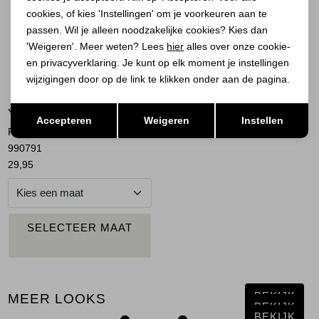
cookies, of kies 'Instellingen' om je voorkeuren aan te
passen. Wil je alleen noodzakelijke cookies? Kies dan
'Weigeren'. Meer weten? Lees
hier
alles over onze cookie-
en privacyverklaring. Je kunt op elk moment je instellingen
wijzigingen door op de link te klikken onder aan de pagina.
Opslaan
Terug
YAYA
Accepteren
Weigeren
Instellen
Pet met geweven ruitpatroon
990791
29,95
PLAATS IN
SELECTEER MAAT
WINKELMAND
BEKIJK
MEER LOOKS
BEKIJK
BEKIJK