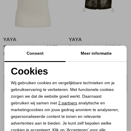
YAYA
YAYA
Singlet met mesh rand 99079
Jasje in gehaakte stijl 90840
Consent
Meer informatie
34,95
79,95
Cookies
Noodzakelijke cookies
PLAATS IN
PLAATS IN
SELECTEER MAAT
SELECTEER MAAT
Wij gebruiken cookies en vergelijkbare technieken om je
WINKELMAND
WINKELMAND
gebruikservaring te verbeteren. Met functionele cookies
Personalisatie cookies
zorgen we dat de website goed werkt. Daarnaast
Analytische cookies
gebruiken wij samen met
2 partners
analytische en
marketingcookies om jouw gedrag anoniem te analyseren,
Marketing cookies
gepersonaliseerde content te tonen en relevante
advertenties aan te bieden. Je kunt zelf bepalen welke
cookies je accepteert. Klik op 'Accepteren' voor alle