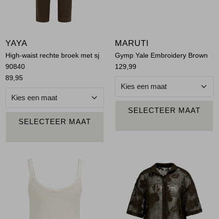
Jassen
Jeans
YAYA
MARUTI
Jurken en rokken
High-waist rechte broek met sj
Gymp Yale Embroidery Brown
90840
129,99
89,95
Schoenen
Tops
PLAATS IN
SELECTEER MAAT
WINKELMAND
PLAATS IN
SELECTEER MAAT
Truien en vesten
WINKELMAND