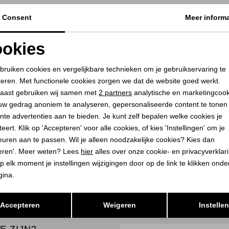
Consent
Meer informa
YAYA
VIA VAI
Fine knitted stripe sweater ls
Kris Sky 02-1219 Tolos
okies
990581
114,00
189,95
Noodzakelijke cookies
Personalisatie cookies
48,00
59,95
bruiken cookies en vergelijkbare technieken om je gebruikservaring te
teren. Met functionele cookies zorgen we dat de website goed werkt.
Analytische cookies
Marketing cookies
aast gebruiken wij samen met
2 partners
analytische en marketingcoo
PLAATS I
SELECTEER 
uw gedrag anoniem te analyseren, gepersonaliseerde content te tonen
WINKELMA
PLAATS IN
SELECTEER MAAT
nte advertenties aan te bieden. Je kunt zelf bepalen welke cookies je
WINKELMAND
eert. Klik op 'Accepteren' voor alle cookies, of kies 'Instellingen' om je
euren aan te passen. Wil je alleen noodzakelijke cookies? Kies dan
eren'. Meer weten? Lees
hier
alles over onze cookie- en privacyverklar
K
BEKIJK
p elk moment je instellingen wijzigingen door op de link te klikken ond
gina.
Opslaan
Terug
Accepteren
Weigeren
Instelle