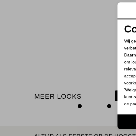
Co
Wij ge
verbe
Daarn
om jo
releva
accept
voork
'Weig
MEER LOOKS
BEKIJ
kunt o
de pa