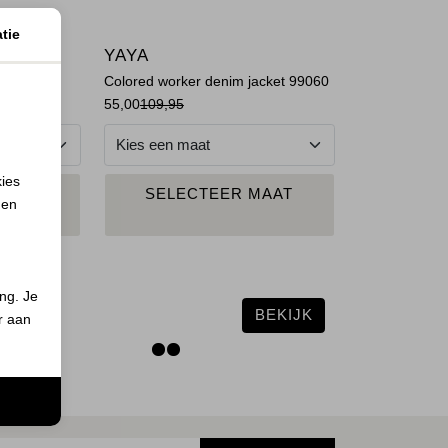
tie
YAYA
a Calce
Colored worker denim jacket 99060
55,00
109,95
kies
N
PLAATS IN
MAAT
SELECTEER MAAT
 en
ND
WINKELMAND
ing. Je
BEKIJK
er aan
n