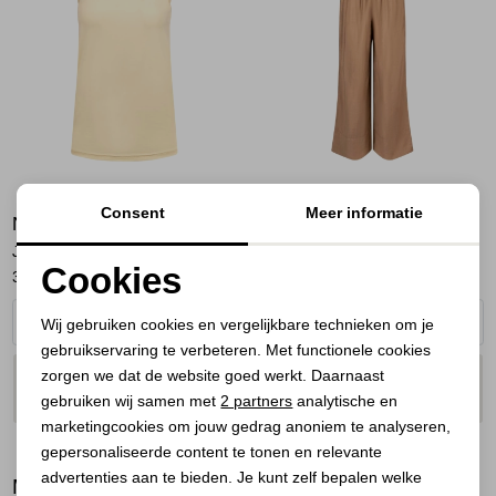
Jassen
Jeans
Jurken en rokken
Schoenen
Consent
Meer informatie
NUKUS
NUKUS
Tops
Juba Singlet 351 sun/gold
Merel Pants 64 camel
Cookies
36,00
44,95
64,00
79,95
Truien en vesten
Noodzakelijke cookies
Wij gebruiken cookies en vergelijkbare technieken om je
gebruikservaring te verbeteren. Met functionele cookies
Personalisatie cookies
zorgen we dat de website goed werkt. Daarnaast
PLAATS IN
PLAATS IN
SELECTEER MAAT
SELECTEER MAAT
Analytische cookies
WINKELMAND
WINKELMAND
gebruiken wij samen met
2 partners
analytische en
marketingcookies om jouw gedrag anoniem te analyseren,
Marketing cookies
gepersonaliseerde content te tonen en relevante
advertenties aan te bieden. Je kunt zelf bepalen welke
BEKIJK
MEER LOOKS