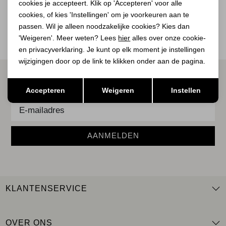
BEKIJK
cookies je accepteert. Klik op 'Accepteren' voor alle
BEKIJK
cookies, of kies 'Instellingen' om je voorkeuren aan te
passen. Wil je alleen noodzakelijke cookies? Kies dan
'Weigeren'. Meer weten? Lees
hier
alles over onze cookie-
en privacyverklaring. Je kunt op elk moment je instellingen
wijzigingen door op de link te klikken onder aan de pagina.
ALTIJD ALS EERSTE OP DE HOOGTE ZIJN?
Opslaan
Terug
Accepteren
Weigeren
Instellen
Schrijf je in voor onze nieuwsbrief.
AANMELDEN
KLANTENSERVICE
OVER ONS