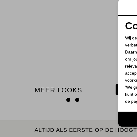
Co
Wij ge
verbe
Daarn
om jo
releva
accept
voork
'Weig
MEER LOOKS
BEKIJ
kunt o
de pa
ALTIJD ALS EERSTE OP DE HOOGT