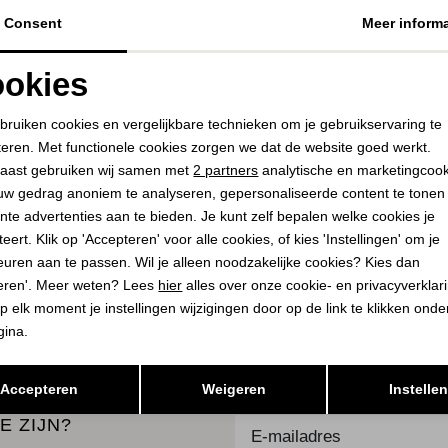
Consent
Meer informa
MAC DAMES
VIA VAI
okies
BAGGY 2.3 ivory antique
Vic Kyro 06-004 Walke
39,00
129,95
110,00
219,95
Noodzakelijke cookies
Personalisatie cookies
bruiken cookies en vergelijkbare technieken om je gebruikservaring te
teren. Met functionele cookies zorgen we dat de website goed werkt.
Analytische cookies
Marketing cookies
aast gebruiken wij samen met
2 partners
analytische en marketingcoo
uw gedrag anoniem te analyseren, gepersonaliseerde content te tonen
PLAATS IN
PLAATS I
SELECTEER MAAT
SELECTEER 
WINKELMAND
WINKELMA
nte advertenties aan te bieden. Je kunt zelf bepalen welke cookies je
eert. Klik op 'Accepteren' voor alle cookies, of kies 'Instellingen' om je
euren aan te passen. Wil je alleen noodzakelijke cookies? Kies dan
eren'. Meer weten? Lees
hier
alles over onze cookie- en privacyverklar
K
BEKIJK
p elk moment je instellingen wijzigingen door op de link te klikken ond
gina.
Opslaan
Terug
Accepteren
Weigeren
Instelle
E ZIJN?