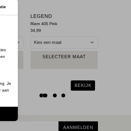
tie
LEGEND
r Neve
Riem 405 Pink
34,99
kies
 en
N
PLAATS IN
MAAT
SELECTEER MAAT
ND
WINKELMAND
ing. Je
BEKIJK
er aan
n
AANMELDEN