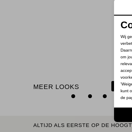
Co
Wij ge
verbe
Daarn
om jo
releva
accept
voork
'Weig
MEER LOOKS
BEKIJ
kunt o
de pa
ALTIJD ALS EERSTE OP DE HOOGT