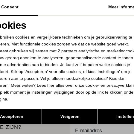
Consent
Meer informa
NED
MAC DAMES
okies
Quinty 1/2 SS Zand
CHIARA BELT sanddrif
29,00
39,99
83,00
119,95
Noodzakelijke cookies
Personalisatie cookies
bruiken cookies en vergelijkbare technieken om je gebruikservaring te
teren. Met functionele cookies zorgen we dat de website goed werkt.
Analytische cookies
Marketing cookies
aast gebruiken wij samen met
2 partners
analytische en marketingcoo
uw gedrag anoniem te analyseren, gepersonaliseerde content te tonen
PLAATS IN
PLAATS I
SELECTEER MAAT
SELECTEER 
WINKELMAND
WINKELMA
nte advertenties aan te bieden. Je kunt zelf bepalen welke cookies je
eert. Klik op 'Accepteren' voor alle cookies, of kies 'Instellingen' om je
euren aan te passen. Wil je alleen noodzakelijke cookies? Kies dan
eren'. Meer weten? Lees
hier
alles over onze cookie- en privacyverklar
K
BEKIJK
p elk moment je instellingen wijzigingen door op de link te klikken ond
gina.
Opslaan
Terug
Accepteren
Weigeren
Instelle
E ZIJN?