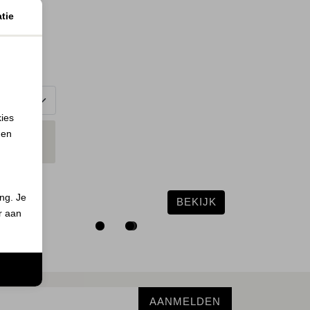
tie
t melange
kies
 en
N
MAAT
ND
ing. Je
BEKIJK
er aan
n
AANMELDEN