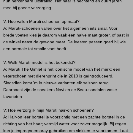
hun herkenbare uitstraling. Het haar is hechtend en duurt jaren
mee bij goede verzorging.
V: Hoe vallen Maruti schoenen op maat?
A:
Maruti-schoenen vallen over het algemeen iets smal. Voor
brede voeten kies je daarom vaak een halve maat groter, of past in
de winkel naast de gewone maat. De leesten passen goed bij wie
een normale tot smalle voet heeft.
V: Welk Maruti-model is het bekendst?
A:
Maruti The Gimlet is het iconische model van het merk: een
veterschoen met dierenprint die in 2010 is geïntroduceerd.
Sindsdien komt 'm in nieuwe varianten elk seizoen terug.
Daarnaast zijn de sneakers Novi en de Beau-sandalen vaste
favorieten.
V: Hoe verzorg ik mijn Maruti hair-on schoenen?
A:
Hair-on leer borstel je voorzichtig met een zachte borstel in de
richting van het haar; vermijd water voor zover mogelijk. Bij regen
kun je impregneerspray gebruiken om vlekken te voorkomen. Laat