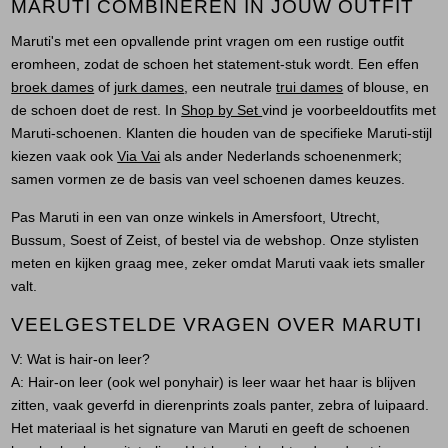
MARUTI COMBINEREN IN JOUW OUTFIT
Maruti's met een opvallende print vragen om een rustige outfit
eromheen, zodat de schoen het statement-stuk wordt. Een effen
broek dames
of
jurk dames
, een neutrale
trui dames
of blouse, en
de schoen doet de rest. In
Shop by Set
vind je voorbeeldoutfits met
Maruti-schoenen. Klanten die houden van de specifieke Maruti-stijl
kiezen vaak ook
Via Vai
als ander Nederlands schoenenmerk;
samen vormen ze de basis van veel
schoenen dames
keuzes.
Pas Maruti in een van onze winkels in Amersfoort, Utrecht,
Bussum, Soest of Zeist, of bestel via de webshop. Onze stylisten
meten en kijken graag mee, zeker omdat Maruti vaak iets smaller
valt.
VEELGESTELDE VRAGEN OVER MARUTI
V: Wat is hair-on leer?
A:
Hair-on leer (ook wel ponyhair) is leer waar het haar is blijven
zitten, vaak geverfd in dierenprints zoals panter, zebra of luipaard.
Het materiaal is het signature van Maruti en geeft de schoenen