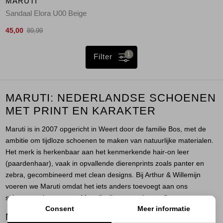
MARUTI
Sandaal Elora U00 Beige
45,00
89,99
1
Filter
MARUTI: NEDERLANDSE SCHOENEN
MET PRINT EN KARAKTER
Maruti is in 2007 opgericht in Weert door de familie Bos, met de
ambitie om tijdloze schoenen te maken van natuurlijke materialen.
Het merk is herkenbaar aan het kenmerkende hair-on leer
(paardenhaar), vaak in opvallende dierenprints zoals panter en
zebra, gecombineerd met clean designs. Bij Arthur & Willemijn
voeren we Maruti omdat het iets anders toevoegt aan ons
schoenenrek: een paar Maruti's tilt een rustige outfit meteen op.
Consent
Meer informatie
MARUTI SNEAKERS, HET SIGNATURE