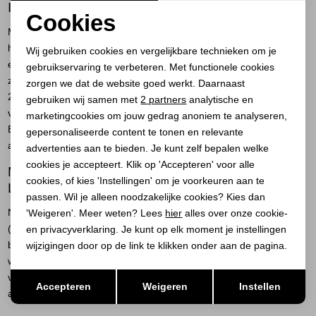
ITEM
Cookies
Maruti is bekend geworden met sneakers, en dat is nog steeds het
Noodzakelijke cookies
hart van de collectie. De combinatie van een clean silhouet met
Wij gebruiken cookies en vergelijkbare technieken om je
een opvallende print (vaak op de zijkant of het hielpaneel) maakt
gebruikservaring te verbeteren. Met functionele cookies
Personalisatie cookies
ze meteen herkenbaar. Het iconische model The Gimlet werd in
zorgen we dat de website goed werkt. Daarnaast
Analytische cookies
2010 geïntroduceerd en is sindsdien bijna een klassieker; een
gebruiken wij samen met
2 partners
analytische en
veterschoen in dierenprint die nog steeds elk seizoen terugkomt.
marketingcookies om jouw gedrag anoniem te analyseren,
Marketing cookies
Bij ons hangen Maruti-sneakers naast effen alternatieven van
gepersonaliseerde content te tonen en relevante
andere merken, zodat je rustig kunt kiezen wat bij je outfit past.
advertenties aan te bieden. Je kunt zelf bepalen welke
cookies je accepteert. Klik op 'Accepteren' voor alle
MARUTI SANDALEN, LAARZEN EN
cookies, of kies 'Instellingen' om je voorkeuren aan te
LOAFERS
passen. Wil je alleen noodzakelijke cookies? Kies dan
Naast sneakers vind je bij ons Maruti-sandalen voor de zomer
'Weigeren'. Meer weten? Lees
hier
alles over onze cookie-
(vaak met dezelfde print-handtekening), enkellaarsjes en chelsea
en privacyverklaring. Je kunt op elk moment je instellingen
boots voor de tussenseizoenen, en loafers en veterschoenen voor
wijzigingen door op de link te klikken onder aan de pagina.
wie iets nettere wilt. Ze worden allemaal gemaakt met aandacht
Opslaan
Terug
voor detail; van leftover-leer maken ze zelfs accessoires zoals
Accepteren
Weigeren
Instellen
armbanden en kleine tassen.