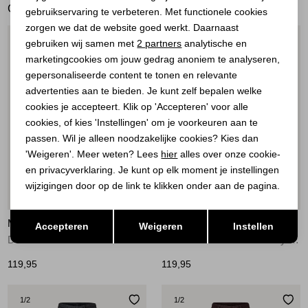
GERELATEERDE PRODUCTEN
gebruikservaring te verbeteren. Met functionele cookies
Personalisatie cookies
zorgen we dat de website goed werkt. Daarnaast
Analytische cookies
1
/2
1
/2
gebruiken wij samen met
2 partners
analytische en
marketingcookies om jouw gedrag anoniem te analyseren,
Marketing cookies
gepersonaliseerde content te tonen en relevante
advertenties aan te bieden. Je kunt zelf bepalen welke
cookies je accepteert. Klik op 'Accepteren' voor alle
cookies, of kies 'Instellingen' om je voorkeuren aan te
passen. Wil je alleen noodzakelijke cookies? Kies dan
'Weigeren'. Meer weten? Lees
hier
alles over onze cookie-
en privacyverklaring. Je kunt op elk moment je instellingen
wijzigingen door op de link te klikken onder aan de pagina.
Nieuw
Nieuw
Opslaan
Terug
MAC DAMES
MAC DAMES
Accepteren
Weigeren
Instellen
DREAM WIDE D403 Authentic D403
DREAM BOOT D432 fancy authentic blue-D432
119,95
119,95
1
/2
1
/2