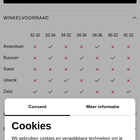
WINKELVOORRAAD
32-32
32-34
34-32
34-34
34-36
36-32
42-32
Amersfoort
Bussum
Soest
Utrecht
Zeist
Consent
Meer informatie
KENMERKEN
Cookies
RETOURNEREN
Noodzakelijke cookies
Wij gebruiken cookies en vergelijkbare technieken om je