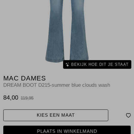
Jassen
Jeans
Jurken en rokken
Schoenen
Tops
BEKIJK HOE DIT JE STAAT
MAC DAMES
Truien en vesten
DREAM BOOT D215-summer blue clouds wash
84,00
119,95
KIES EEN MAAT
PLAATS IN WINKELMAND