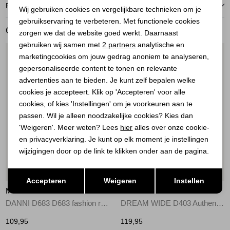
Noodzakelijke cookies
RETOURNEREN
Wij gebruiken cookies en vergelijkbare technieken om je
gebruikservaring te verbeteren. Met functionele cookies
Personalisatie cookies
GERELATEERDE PRODUCTEN
zorgen we dat de website goed werkt. Daarnaast
Analytische cookies
gebruiken wij samen met
2 partners
analytische en
1
/2
1
/2
marketingcookies om jouw gedrag anoniem te analyseren,
Marketing cookies
gepersonaliseerde content te tonen en relevante
advertenties aan te bieden. Je kunt zelf bepalen welke
cookies je accepteert. Klik op 'Accepteren' voor alle
cookies, of kies 'Instellingen' om je voorkeuren aan te
passen. Wil je alleen noodzakelijke cookies? Kies dan
'Weigeren'. Meer weten? Lees
hier
alles over onze cookie-
en privacyverklaring. Je kunt op elk moment je instellingen
wijzigingen door op de link te klikken onder aan de pagina.
Nieuw
Nieuw
Opslaan
Terug
Accepteren
Weigeren
Instellen
MAC DAMES
MAC DAMES
DANNI D683 D683 fashion rinsed
DREAM WIDE D403 Authentic D403
109,95
119,95