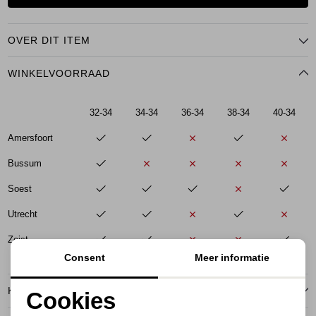
OVER DIT ITEM
WINKELVOORRAAD
32-34
34-34
36-34
38-34
40-34
Amersfoort
Bussum
Soest
Utrecht
Zeist
Consent
Meer informatie
KENMERKEN
Cookies