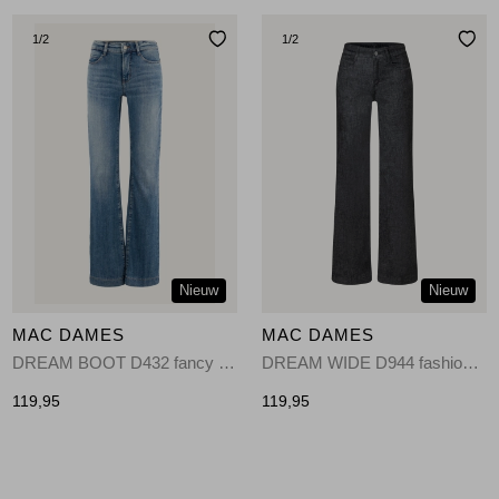
1
/2
1
/2
Nieuw
Nieuw
MAC DAMES
MAC DAMES
DREAM BOOT D432 fancy authentic blue-D432
DREAM WIDE D944 fashion rinsed-D944
119,95
119,95