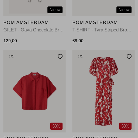
Nieuw
Nieuw
POM AMSTERDAM
POM AMSTERDAM
GILET - Gaya Chocolate Brown 750 brown
T-SHIRT - Tyra Striped Brown Blue 998 multi colour
129,00
69,00
1
/2
1
/2
50%
50%