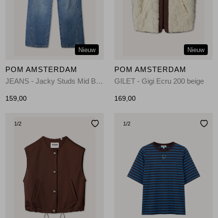
Jassen
Jeans
Nieuw
Nieuw
Jurken en rokken
POM AMSTERDAM
POM AMSTERDAM
Schoenen
JEANS - Jacky Studs Mid Blue 650 blue
GILET - Gigi Ecru 200 beige
159,00
169,00
Tops
1
/2
1
/2
Truien en vesten