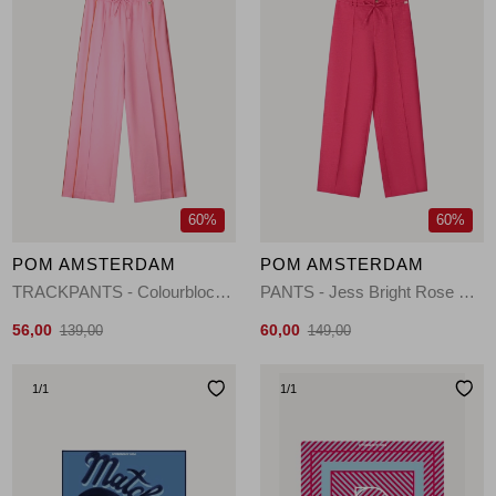
60%
60%
POM AMSTERDAM
POM AMSTERDAM
TRACKPANTS - Colourblock Cheering Pink 500 pink
PANTS - Jess Bright Rose 500 pink
56,00
60,00
139,00
149,00
1
/1
1
/1