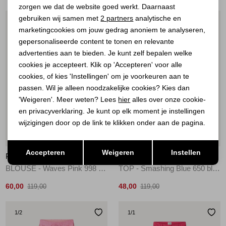
zorgen we dat de website goed werkt. Daarnaast
Analytische cookies
gebruiken wij samen met
2 partners
analytische en
1
/2
1
/2
marketingcookies om jouw gedrag anoniem te analyseren,
Marketing cookies
gepersonaliseerde content te tonen en relevante
advertenties aan te bieden. Je kunt zelf bepalen welke
cookies je accepteert. Klik op 'Accepteren' voor alle
cookies, of kies 'Instellingen' om je voorkeuren aan te
passen. Wil je alleen noodzakelijke cookies? Kies dan
'Weigeren'. Meer weten? Lees
hier
alles over onze cookie-
en privacyverklaring. Je kunt op elk moment je instellingen
wijzigingen door op de link te klikken onder aan de pagina.
50%
60%
Opslaan
Terug
Accepteren
Weigeren
Instellen
POM AMSTERDAM
POM AMSTERDAM
BLOUSE - Waves Pink 998 multi colour
TOP - Smashing Blue 650 blue
60,00
48,00
119,00
119,00
1
/2
1
/1