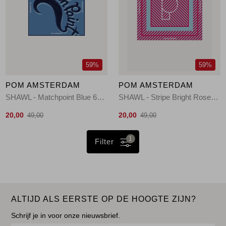
59%
59%
POM AMSTERDAM
POM AMSTERDAM
SHAWL - Matchpoint Blue 650 blue
SHAWL - Stripe Bright Rose 500 pink
20,00
20,00
49,00
49,00
1
Filter
ALTIJD ALS EERSTE OP DE HOOGTE ZIJN?
Schrijf je in voor onze nieuwsbrief.