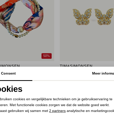
50%
SIMONSEN
TIM&SIMONSEN
agnetic pearl and necklace Multi
Button cover butterfly Gold
Consent
Meer informa
26,50
9,75
okies
Noodzakelijke cookies
Personalisatie cookies
bruiken cookies en vergelijkbare technieken om je gebruikservaring te
teren. Met functionele cookies zorgen we dat de website goed werkt.
Analytische cookies
Marketing cookies
aast gebruiken wij samen met
2 partners
analytische en marketingcoo