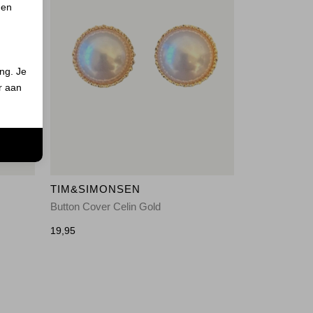
 en
ing. Je
er aan
n
TIM&SIMONSEN
Button Cover Celin Gold
19,95