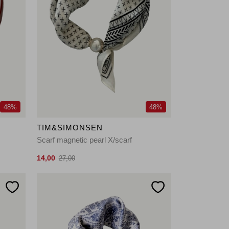
48%
48%
TIM&SIMONSEN
Scarf magnetic pearl X/scarf
14,00
27,00