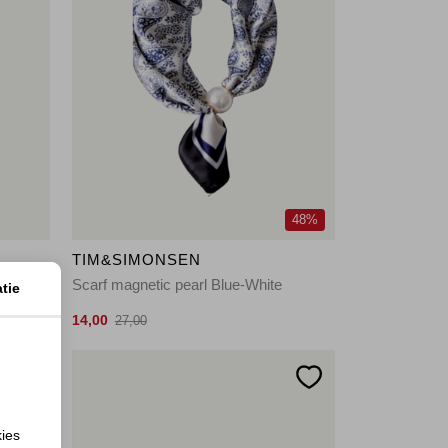
48%
TIM&SIMONSEN
Scarf magnetic pearl Blue-White
tie
14,00
27,00
kies