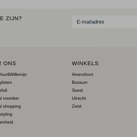
E ZIJN?
R ONS
WINKELS
thur&Willemijn
Amersfoort
ylisten
Bussum
full
Soest
al member
Utrecht
l shopping
Zeist
 styling
amheid