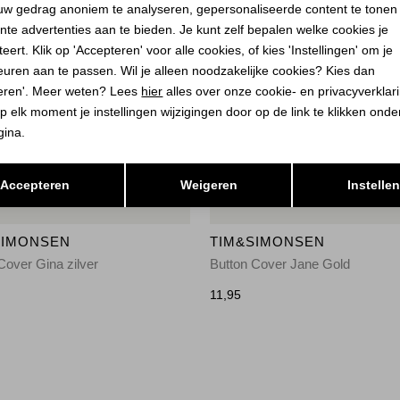
uw gedrag anoniem te analyseren, gepersonaliseerde content te tonen
nte advertenties aan te bieden. Je kunt zelf bepalen welke cookies je
eert. Klik op 'Accepteren' voor alle cookies, of kies 'Instellingen' om je
euren aan te passen. Wil je alleen noodzakelijke cookies? Kies dan
eren'. Meer weten? Lees
hier
alles over onze cookie- en privacyverklar
p elk moment je instellingen wijzigingen door op de link te klikken ond
gina.
Opslaan
Terug
Accepteren
Weigeren
Instelle
SIMONSEN
TIM&SIMONSEN
Cover Gina zilver
Button Cover Jane Gold
11,95