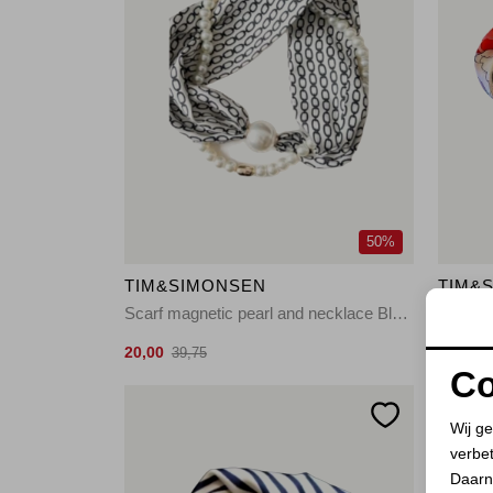
50%
TIM&SIMONSEN
TIM&
Scarf magnetic pearl and necklace Black-White
Scarf m
20,00
20,00
39,75
3
Co
Wij ge
verbe
Daarn