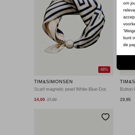
om jo
releva
accept
voork
'Weig
kunt o
de pa
48%
TIM&SIMONSEN
TIM&
Scarf magnetic pearl White-Blue-Dot
Button 
14,00
19,95
27,00