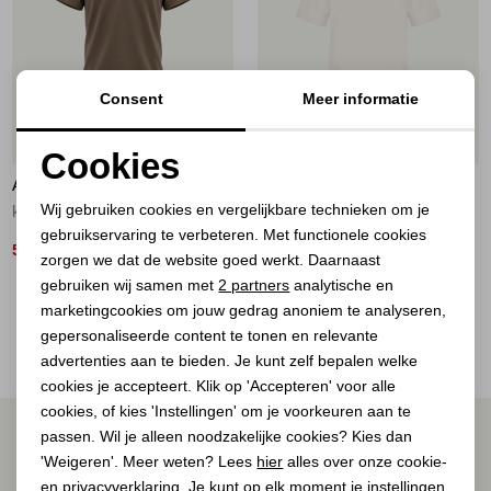
Jassen
Jeans
Consent
Meer informatie
Jurken en rokken
50%
Cookies
Schoenen
AÍMÉE THE LABEL
AÍMÉE THE LABEL
Noodzakelijke cookies
Wij gebruiken cookies en vergelijkbare technieken om je
kaki kaki
t-shirts off-white
gebruikservaring te verbeteren. Met functionele cookies
Personalisatie cookies
Tops
50,00
79,95
99,95
zorgen we dat de website goed werkt. Daarnaast
Analytische cookies
gebruiken wij samen met
2 partners
analytische en
Truien en vesten
2
Filter
marketingcookies om jouw gedrag anoniem te analyseren,
Marketing cookies
gepersonaliseerde content te tonen en relevante
advertenties aan te bieden. Je kunt zelf bepalen welke
cookies je accepteert. Klik op 'Accepteren' voor alle
cookies, of kies 'Instellingen' om je voorkeuren aan te
ALTIJD ALS EERSTE OP DE HOOGTE ZIJN?
passen. Wil je alleen noodzakelijke cookies? Kies dan
'Weigeren'. Meer weten? Lees
hier
alles over onze cookie-
Schrijf je in voor onze nieuwsbrief.
en privacyverklaring. Je kunt op elk moment je instellingen